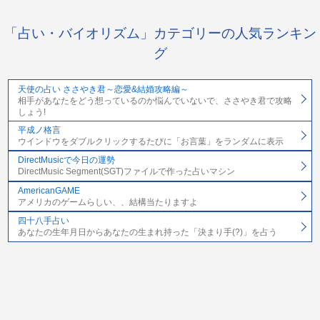
「占い・バイオリズム」カテゴリーの人気ランキン
グ
天使の占い ささやき君～恋愛&結婚攻略編～
相手があなたをどう想っているのか悩んでいないで、ささやき君で攻略
しょう!
平成ノ格言
ウインドウをダブルクリックするたびに「お言葉」をランダムに表示
DirectMusicで今日の運勢
DirectMusic Segment(SGT)ファイルで作った占いマシン
AmericanGAME
アメリカのゲームらしい、、結構当たりますよ
四十八手占い
あなたの生年月日からあなたの生まれ持った「決まり手(?)」を占う