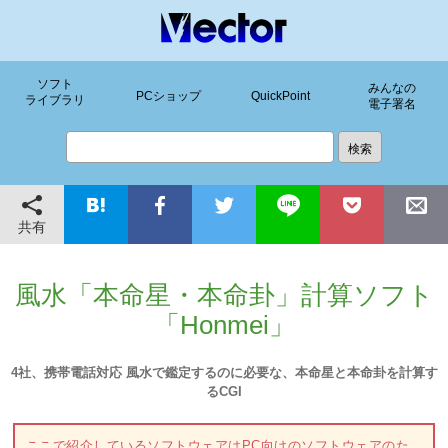
ソフト
みんなの
PCショップ
QuickPoint
ライブラリ
電子署名
共有
風水「本命星・本命卦」計算ソフト
「Honmei」
4社、携帯電話対応 風水で鑑定するのに必要な、本命星と本命卦を計算す
るCGI
ここで紹介しているソフトウェアはPC向けのソフトウェアのた