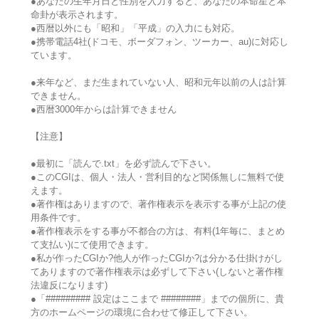
●あなたの生年月日と性別を入力すると、あなたの本命星と本
命卦が表示されます。
●西暦以外にも「昭和」「平成」の入力にも対応。
●携帯電話4社(ドコモ、ボーダフォン、ツーカー、au)に対応し
ています。
●来年など、まだ生まれていない人、昭和元年以前の人は計算
できません。
●西暦3000年からは計算できません
【注意】
●最初に「読んで.txt」を必ず読んで下さい。
●このCGIは、個人・法人・営利目的など関係無しに無料で使
えます。
●著作権はありますので、著作権表示を表示する事が上記の使
用条件です。
●著作権表示をする事が不都合の方は、有料(1年毎に、まとめ
て支払い)にて使用できます。
●私が作ったCGIか?他人が作ったCGIか?は分かる仕掛けがし
てありますので著作権表示は必ずして下さい(しないと著作権
法違反になります)
●「######### 設定はここまで ########」までの個所に、貴
方のホームページの環境に合わせて修正して下さい。