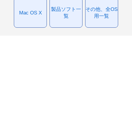
製品ソフト一
その他、全OS
Mac OS X
覧
用一覧