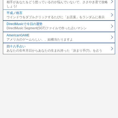
相手があなたをどう想っているのか悩んでいないで、ささやき君で攻略
しょう!
平成ノ格言
ウインドウをダブルクリックするたびに「お言葉」をランダムに表示
DirectMusicで今日の運勢
DirectMusic Segment(SGT)ファイルで作った占いマシン
AmericanGAME
アメリカのゲームらしい、、結構当たりますよ
四十八手占い
あなたの生年月日からあなたの生まれ持った「決まり手(?)」を占う