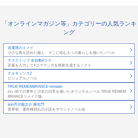
「オンラインマガジン等」カテゴリーの人気ランキ
ング
送電塔のミメイ
小さな島を訪れた娘と、そこに住む人々の暮らしを描いたノベル
デスクトップ 全自動4コマ
言葉を入力して4コママンガを簡単生成するソフト
ナルキッソス2
ビジュアルノベル
TRUE REMEMBRANCE-remake-
白い街での青年と少女の日常を描いたオリジナルノベル TRUE REMEM
BRANCEリメイク版
asn芥川龍之介 羅生門
世界初、著作権切れの小説をサウンドノベル化