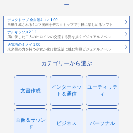
ー
デスクトップ 全自動4コマ 1.00
自動生成される4コマ漫画をデスクトップで手軽に楽しめるソフト
ナルキッソス2 1.1
病に伏した二人のヒロインの交流する姿を描くビジュアルノベル
送電塔のミメイ 1.00
未来視の力を持つ少女が化け物退治に挑む和風ビジュアルノベル
カテゴリーから選ぶ
インターネッ
ユーティリテ
文書作成
ト＆通信
ィ
画像＆サウン
ビジネス
パーソナル
ド