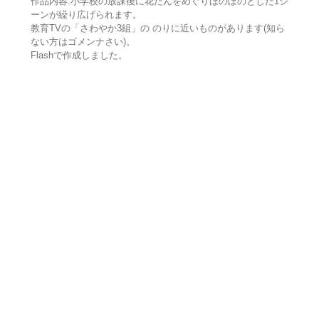
作品内容:小学校の放課後に花だんをめぐりほのぼのとした1シ
ーンが繰り広げられます。
教育TVの「さわやか3組」の のりに近いものがあります(知ら
ない方はゴメンナさい)。
Flashで作成しました。