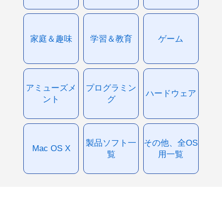
家庭＆趣味
学習＆教育
ゲーム
アミューズメ
プログラミン
ハードウェア
ント
グ
製品ソフト一
その他、全OS
Mac OS X
覧
用一覧