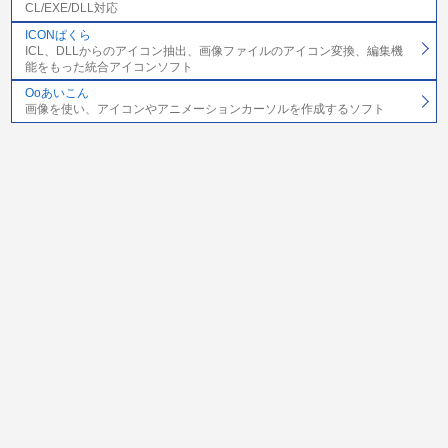
CL/EXE/DLL対応
ICONぱくら
ICL、DLLからのアイコン抽出、画像ファイルのアイコン変換、編集機
能をもった統合アイコンソフト
Ooあいこん
画像を使い、アイコンやアニメーションカーソルを作成するソフト