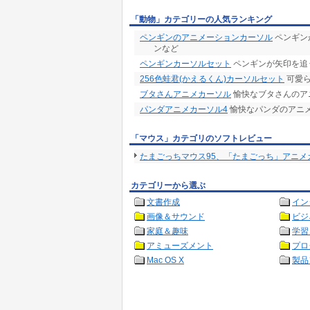
「動物」カテゴリーの人気ランキング
ペンギンのアニメーションカーソル
ペンギン
ンなど
ペンギンカーソルセット
ペンギンが矢印を追
256色蛙君(かえるくん)カーソルセット
可愛ら
ブタさんアニメカーソル
愉快なブタさんのア
パンダアニメカーソル4
愉快なパンダのアニメ
「マウス」カテゴリのソフトレビュー
たまごっちマウス95、「たまごっち」アニメ
カテゴリーから選ぶ
文書作成
イン
画像＆サウンド
ビジ
家庭＆趣味
学習
アミューズメント
プロ
Mac OS X
製品