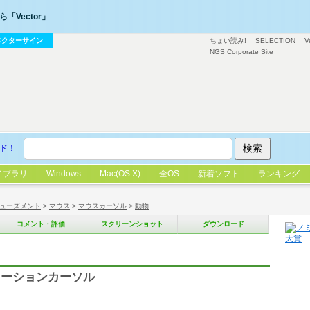
「Vector」
ベクターサイン
ちょい読み!
SELECTION
V
NGS Corporate Site
ド！
イブラリ
Windows
Mac(OS X)
全OS
新着ソフト
ランキング
ューズメント
>
マウス
>
マウスカーソル
>
動物
コメント・評価
スクリーンショット
ダウンロード
メーションカーソル