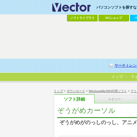
パソコンソフトを探すなら
ソフトライブラリ
PCショップ
サーチトレン
トップ
ラ
トップ
>
ダウンロード
>
WindowsMe/98/95用ソフト
>
アミ
ソフト詳細
レビュー
ぞうがめカーソル
ぞうがめがのっしのっし、アニ