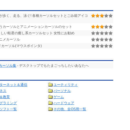
が歩く、走る、泳ぐ! 各種カーソルセットとごみ箱アイコ
うカーソルとアニメーションカーソルのセット
しい蛙君の癒し系カーソルセット 女性にお勧め
ニメカーソル
カーソル(マウスポインタ)
カーソル集
- デスクトップでもたまごっちしたいあなたへ
ターネット＆通信
ユーティリティ
ネス
パーソナル
＆教育
ゲーム
グラミング
ハードウェア
ソフト一覧
その他、全OS用一覧