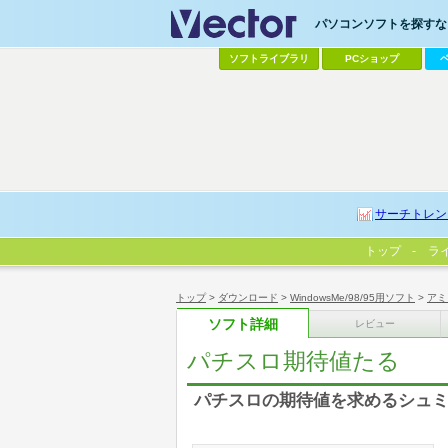
パソコンソフトを探すなら
ソフトライブラリ
PCショップ
サーチトレン
トップ
ラ
トップ
>
ダウンロード
>
WindowsMe/98/95用ソフト
>
アミ
ソフト詳細
レビュー
パチスロ期待値たる
パチスロの期待値を求めるシュ