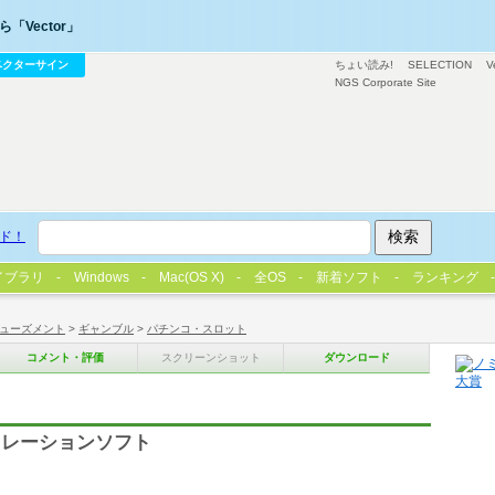
「Vector」
ベクターサイン
ちょい読み!
SELECTION
V
NGS Corporate Site
ド！
イブラリ
Windows
Mac(OS X)
全OS
新着ソフト
ランキング
ューズメント
>
ギャンブル
>
パチンコ・スロット
コメント・評価
スクリーンショット
ダウンロード
ミレーションソフト