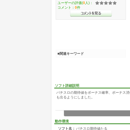
ユーザーの評価(
0
人)：
コメント：
0
件
■関連キーワード
ソフト詳細説明
パチスロの期待値をボーナス確率、ボーナス消
も出るようにしました。
動作環境
ソフト名：
パチスロ期待値たる