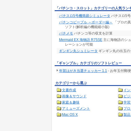
「パチンコ・スロット」カテゴリーの人気ラン
パチスロ5号機簡易シミュレータ
パチスロ5
パチンコピープル ～ボーダー編～
「プロの真
ソフト(解析編の機能縮小版)
パチメモ
パチンコ等の収支を計算
Mermaid EX 海物語 R75SE
主に海物語のシュ
レーションが可能
ギンギン丸シュミレータ
ギンギン丸の出玉の
「ギャンブル」カテゴリのソフトレビュー
年賀はがき当選チェッカー 1.1
- お年玉付郵
カテゴリーから選ぶ
文書作成
イン
画像＆サウンド
ビジ
家庭＆趣味
学習
アミューズメント
プロ
Mac OS X
製品