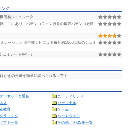
キング
号機簡易シミュレータ
髄ここにあり」パチンコファン必見の最強パチンコ必勝
ミレーション 高性能ナビによる毎分約1000回転のシュミ
シュミレートを行う
便はがきの当選を簡単に調べられるソフト
ターネット＆通信
ユーティリティ
ネス
パーソナル
＆教育
ゲーム
グラミング
ハードウェア
ソフト一覧
その他、全OS用一覧