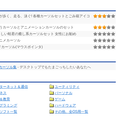
が歩く、走る、泳ぐ! 各種カーソルセットとごみ箱アイコ
うカーソルとアニメーションカーソルのセット
しい蛙君の癒し系カーソルセット 女性にお勧め
ニメカーソル
カーソル(マウスポインタ)
カーソル集
- デスクトップでもたまごっちしたいあなたへ
ターネット＆通信
ユーティリティ
ネス
パーソナル
＆教育
ゲーム
グラミング
ハードウェア
ソフト一覧
その他、全OS用一覧