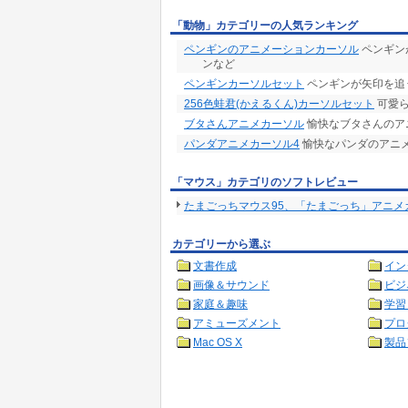
「動物」カテゴリーの人気ランキング
ペンギンのアニメーションカーソル
ペンギン
ンなど
ペンギンカーソルセット
ペンギンが矢印を追
256色蛙君(かえるくん)カーソルセット
可愛ら
ブタさんアニメカーソル
愉快なブタさんのア
パンダアニメカーソル4
愉快なパンダのアニメ
「マウス」カテゴリのソフトレビュー
たまごっちマウス95、「たまごっち」アニメ
カテゴリーから選ぶ
文書作成
イン
画像＆サウンド
ビジ
家庭＆趣味
学習
アミューズメント
プロ
Mac OS X
製品