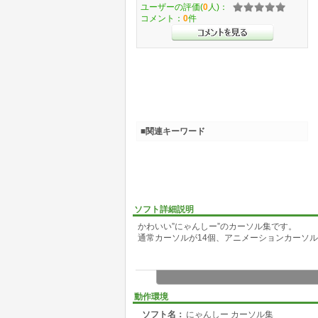
ユーザーの評価(
0
人)：
コメント：
0
件
■関連キーワード
ソフト詳細説明
かわいい”にゃんしー”のカーソル集です。
通常カーソルが14個、アニメーションカーソ
動作環境
ソフト名：
にゃんしー カーソル集