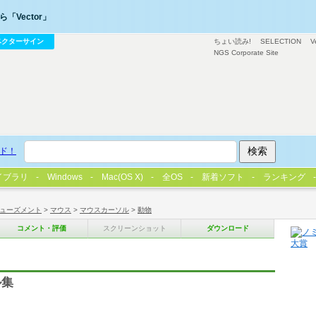
「Vector」
ベクターサイン
ちょい読み!
SELECTION
V
NGS Corporate Site
ド！
イブラリ
Windows
Mac(OS X)
全OS
新着ソフト
ランキング
ューズメント
>
マウス
>
マウスカーソル
>
動物
コメント・評価
スクリーンショット
ダウンロード
ル集