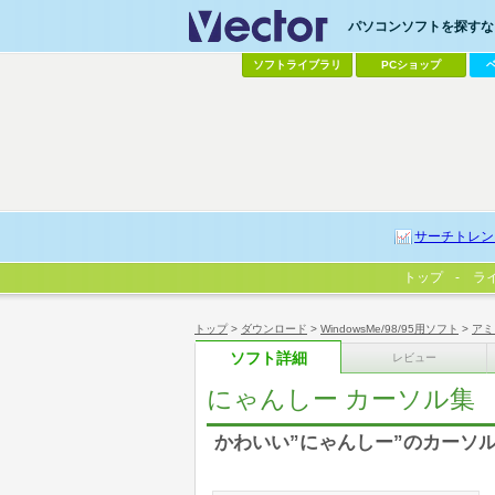
パソコンソフトを探すなら
ソフトライブラリ
PCショップ
サーチトレン
トップ
ラ
トップ
>
ダウンロード
>
WindowsMe/98/95用ソフト
>
アミ
ソフト詳細
レビュー
にゃんしー カーソル集
かわいい”にゃんしー”のカーソ