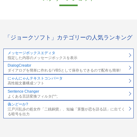
「ジョークソフト」カテゴリーの人気ランキング
メッセージボックスエディタ
指定した内容のメッセージボックスを表示
DialogCreator
ダイアログを簡単に作れる! VBSとして保存もできるので配布も簡単!
にゃんにゃんテキストコンバータ
高性能文書構成ソフト
Sentence Changer
よくある言語変換フィルタ(^^;
偽ンどーか?
江戸川乱歩の処女作「二銭銅貨」、短編「算盤が恋を語る話」に出てく
る暗号を出力