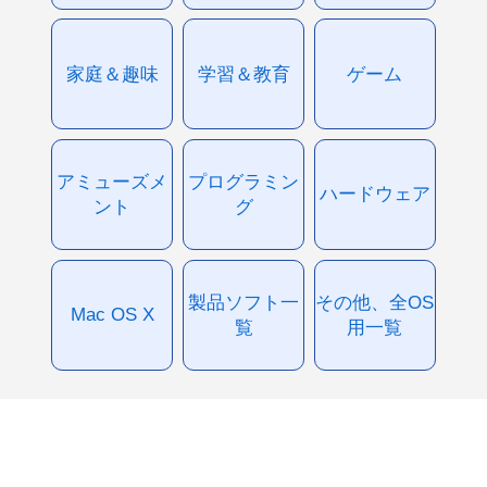
家庭＆趣味
学習＆教育
ゲーム
アミューズメ
プログラミン
ハードウェア
ント
グ
製品ソフト一
その他、全OS
Mac OS X
覧
用一覧