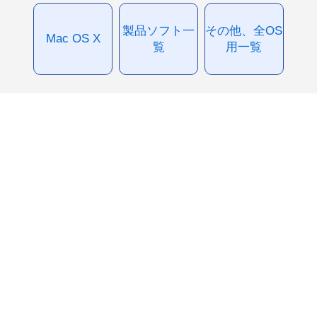
製品ソフト一
その他、全OS
Mac OS X
覧
用一覧