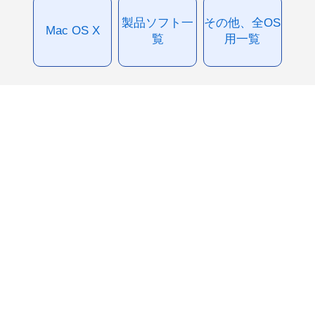
製品ソフト一
その他、全OS
Mac OS X
覧
用一覧