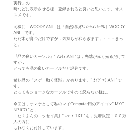
実行」の
時などに表示させる様，登録されると良いと思います。オス
スメです。
同様に WOODY.ANI は「自然環境ｱﾆﾒｰｼｮﾝｶｰｿﾙ」WOODY.
ANI です。
ただ木が育つだけですが，気持ちが和らぎます，・・・きっ
と。
『品の良いカーソル』" ｱｶｲﾖ.ANI "は，先端が赤く光るだけで
すが，
とっても品の良いカーソルだと評判です。
姉妹品の「スゲー動く怪獣」が有ります。" ｶｲｼﾞｭｳ.ANI "で
す。
とってもジョークなカーソルですので怒らない様に。
今回は，オマケとして私のマイComputer用のアイコン" MYC
NP.ICO "と，
「たくぶんのエッセイ集」" ｴｯｾｲ.TXT "を，先着限定１００万
人の方に
もれなくお付けしています。