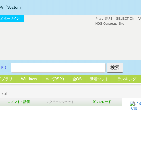
「Vector」
ベクターサイン
ちょい読み!
SELECTION
V
NGS Corporate Site
ド！
イブラリ
Windows
Mac(OS X)
全OS
新着ソフト
ランキング
・名刺
コメント・評価
スクリーンショット
ダウンロード