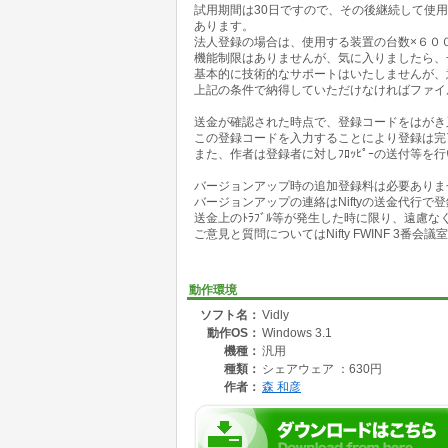
試用期間は30日ですので、その後継続して使用
あります。
法人登録の場合は、使用する装置の台数×６０
機能制限はありませんが、気に入りましたら、
基本的に技術的なサポートはいたしませんが、
上記の条件で納得していただけなければファイ
送金が確認された時点で、登録コードをはがき
この登録コードを入力することにより登録は完了
また、作者は登録者に対しﾌﾛｯﾋﾟｰの送付等を
バージョンアップ時の追加登録料は必要ありま
バージョンアップの連絡はNiftyの送金代行で
送金上のﾄﾗﾌﾞﾙ等が発生した時に限り、遠慮
ご意見と質問についてはNifty FWINF 3番会
動作環境
ソフト名：
Vidly
動作OS：
Windows 3.1
機種：
汎用
種類：
シェアウェア ：630円
作者：
森 和彦