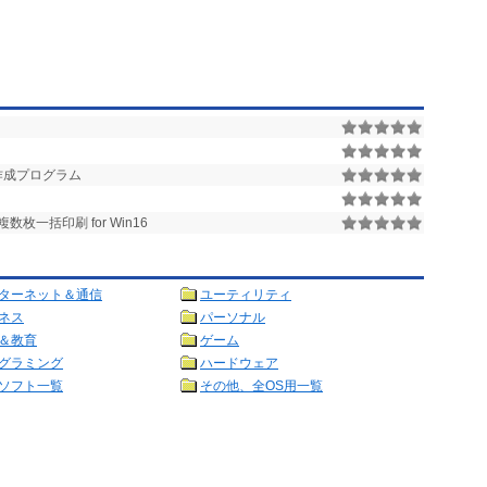
作成プログラム
枚一括印刷 for Win16
ターネット＆通信
ユーティリティ
ネス
パーソナル
＆教育
ゲーム
グラミング
ハードウェア
ソフト一覧
その他、全OS用一覧