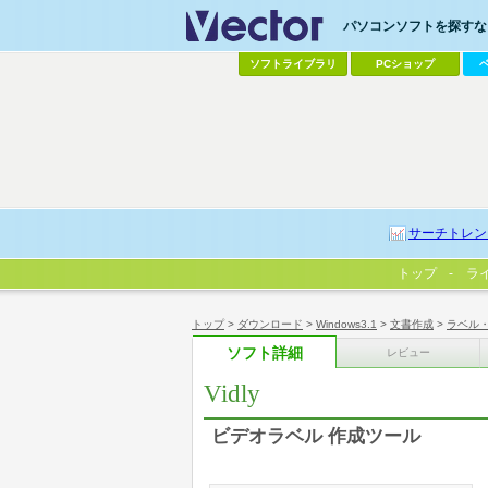
パソコンソフトを探すなら
ソフトライブラリ
PCショップ
サーチトレン
トップ
ラ
トップ
>
ダウンロード
>
Windows3.1
>
文書作成
>
ラベル
ソフト詳細
レビュー
Vidly
ビデオラベル 作成ツール