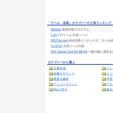
「ラベル・名刺」カテゴリーの人気ランキング
Meipon
名刺印刷プログラム
Cdly
CDラベル 作成ツール
IPEQ for win
(Ab)汎用インデックス、ラベル
FLAPV2
汎用ラベル印刷
KPL Name Card for Win16
一枚の紙に名札を複数
カテゴリーから選ぶ
文書作成
イン
画像＆サウンド
ビジ
家庭＆趣味
学習
アミューズメント
プロ
Mac OS X
製品