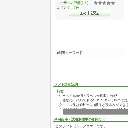
ユーザーの評価(
0
人)：
コメント：
0
件
■関連キーワード
ソフト詳細説明
*特徴
・ケースと本体側のラベルを同時に作成。
・３種類のラベルであるVHS,VHS-C,8mmに
・タイトル及びｲﾝﾃﾞｯｸｽの保存と読込みができ
・各項目の設定がプルダウンメニュー又はﾀﾞﾌﾞﾙ
・タイトルとｲﾝﾃﾞｯｸｽのﾌｫﾝﾄとｻｲｽﾞと位置の
・ウィンドウズ上で高品質印刷ができる。(ｶﾗｰﾌ
利用条件・試用期間中の制限など
・なんと、おまけのシールがつくれる。
このソフトはシェアウエアです。