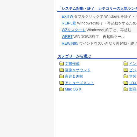
「システム起動・終了」カテゴリーの人気ラン
EXITW
ダブルクリックで Windows を終了
REIPL君
Windowsの終了・再起動をするた
WZリスタート
Windowsの終了と、再起動
WRBT
WINDOWS終了、再起動ツール
REWIN95
ウインドウズいきなり再起動・終
カテゴリーから選ぶ
文書作成
イン
画像＆サウンド
ビジ
家庭＆趣味
学習
アミューズメント
プロ
Mac OS X
製品