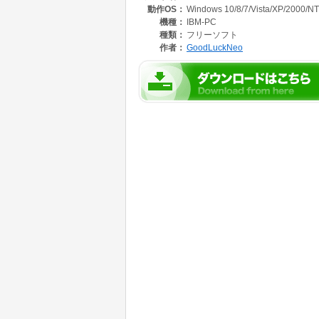
動作OS：
Windows 10/8/7/Vista/XP/2000/NT
(殆ど、ないとは思いますが)
機種：
IBM-PC
完璧を求める方にはお奨め致しません。あくま
種類：
フリーソフト
作者：
GoodLuckNeo
タイマーとしてご利用をしてください。なお、
発生した障害等等に関しましては、作者には一