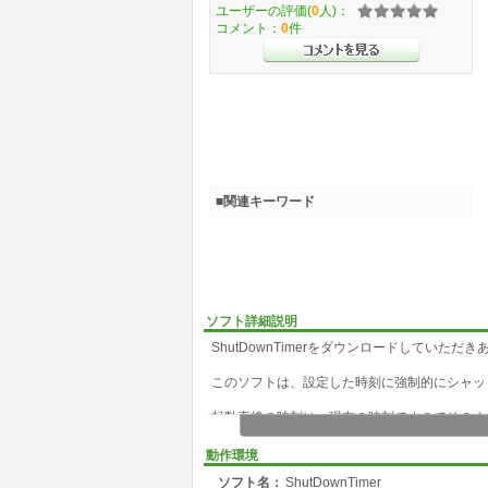
ユーザーの評価(
0
人)：
コメント：
0
件
■関連キーワード
ソフト詳細説明
ShutDownTimerをダウンロードしていた
このソフトは、設定した時刻に強制的にシャッ
起動直後の時刻は、現在の時刻ですのでそのま
直ちに、シャットダウンを開始しますので、ご
動作環境
ソフト名：
ShutDownTimer
何かのタイミングによってシャットダウンされ