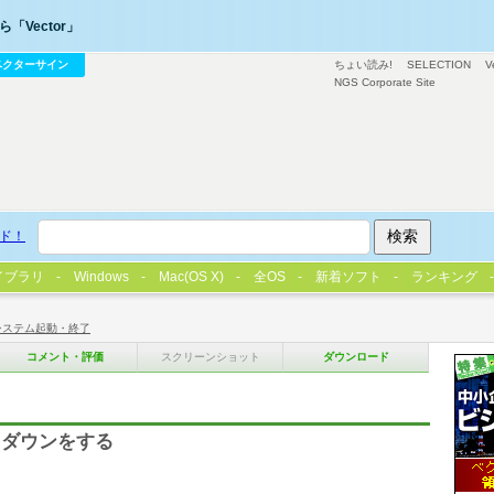
「Vector」
ベクターサイン
ちょい読み!
SELECTION
V
NGS Corporate Site
ド！
イブラリ
Windows
Mac(OS X)
全OS
新着ソフト
ランキング
システム起動・終了
コメント・評価
スクリーンショット
ダウンロード
トダウンをする