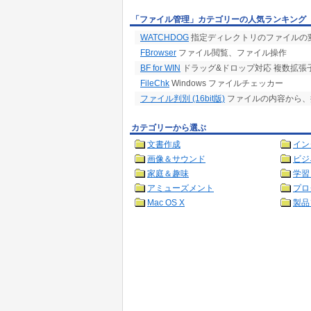
「ファイル管理」カテゴリーの人気ランキング
WATCHDOG
指定ディレクトリのファイルの
FBrowser
ファイル閲覧、ファイル操作
BF for WIN
ドラッグ&ドロップ対応 複数拡張
FileChk
Windows ファイルチェッカー
ファイル判別 (16bit版)
ファイルの内容から、
カテゴリーから選ぶ
文書作成
イン
画像＆サウンド
ビジ
家庭＆趣味
学習
アミューズメント
プロ
Mac OS X
製品