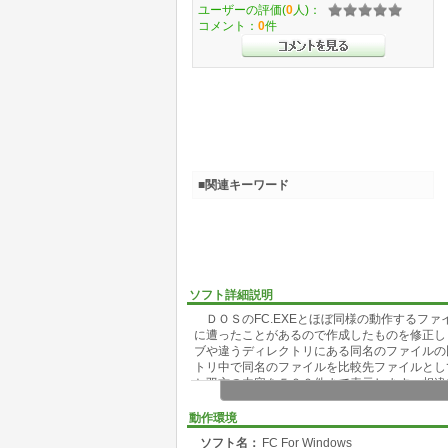
ユーザーの評価(
0
人)：
コメント：
0
件
■関連キーワード
ソフト詳細説明
ＤＯＳのFC.EXEとほぼ同様の動作するフ
に遭ったことがあるので作成したものを修正し
ブや違うディレクトリにある同名のファイルの
トリ中で同名のファイルを比較先ファイルとし
と双方の内容を５００件まで表示します。相違
動作環境
ソフト名：
FC For Windows