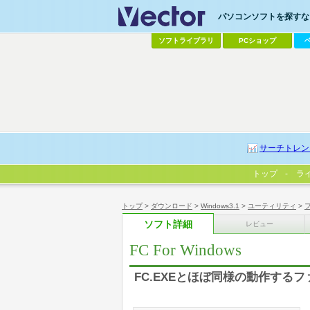
パソコンソフトを探すなら
ソフトライブラリ
PCショップ
サーチトレン
トップ
ラ
トップ
>
ダウンロード
>
Windows3.1
>
ユーティリティ
>
ソフト詳細
レビュー
FC For Windows
FC.EXEとほぼ同様の動作する