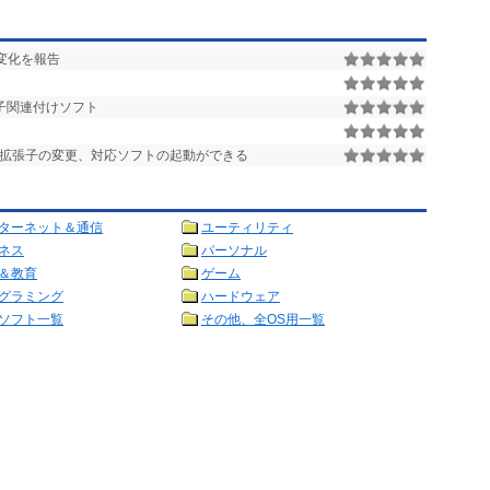
変化を報告
子関連付けソフト
拡張子の変更、対応ソフトの起動ができる
ターネット＆通信
ユーティリティ
ネス
パーソナル
＆教育
ゲーム
グラミング
ハードウェア
ソフト一覧
その他、全OS用一覧