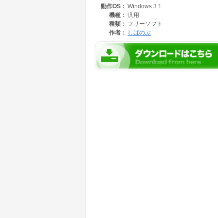
動作OS：
Windows 3.1
機種：
汎用
種類：
フリーソフト
作者：
しばのぶ