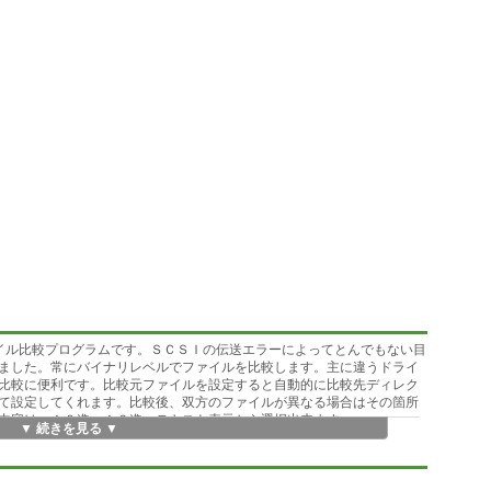
ァイル比較プログラムです。ＳＣＳＩの伝送エラーによってとんでもない目
ました。常にバイナリレベルでファイルを比較します。主に違うドライ
比較に便利です。比較元ファイルを設定すると自動的に比較先ディレク
て設定してくれます。比較後、双方のファイルが異なる場合はその箇所
内容は、１０進、１６進、テキスト表示から選択出来ます。
▼ 続きを見る ▼