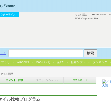
「Vector」
ベクターサイン
ちょい読み!
SELECTION
V
NGS Corporate Site
ド！
イブラリ
Windows
Mac(OS X)
全OS
新着ソフト
ランキング
ファイル管理
コメント・評価
スクリーンショット
ダウンロード
ファイル比較プログラム