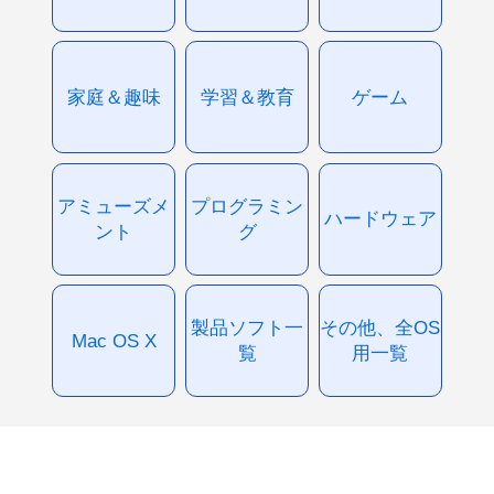
家庭＆趣味
学習＆教育
ゲーム
アミューズメ
プログラミン
ハードウェア
ント
グ
製品ソフト一
その他、全OS
Mac OS X
覧
用一覧