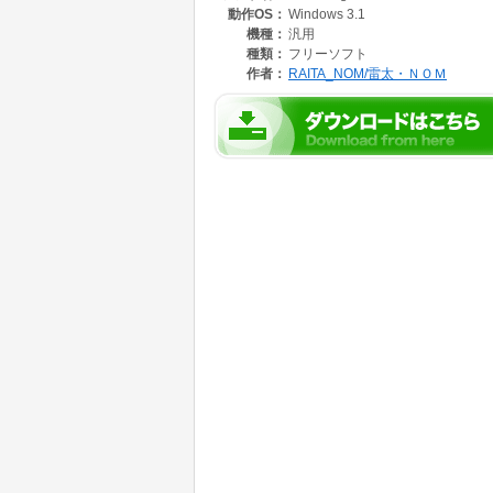
動作OS：
Windows 3.1
ということで、ＶＩＣＯ-Vanishing ICO
機種：
汎用
このプログラムは、アイコンをクリックし
種類：
フリーソフト
アイコンを登録できます。
作者：
RAITA_NOM/雷太・ＮＯＭ
そして、スタートアップグループの最後に
もいいアイコンを消してしまう（非表示に
Ｖ１．２０では、アイコンが「落下」します。
また、アイコン整列機能も追加されてい