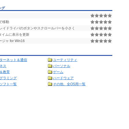
ング
で移動
レイドライバのボタンやスクロールバーを小さく
ルタイムに表示を更新
for Win16
ターネット＆通信
ユーティリティ
ネス
パーソナル
＆教育
ゲーム
グラミング
ハードウェア
ソフト一覧
その他、全OS用一覧