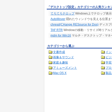
「デスクトップ設定」カテゴリーの人気ランキ
てろてろテロップ
Windows上でテロップ表示
AutoMover
隠れたウィンドウを見える位置ま
chresd(CHange RESource for Dos)
ディスプ
TAF RTR
Windowの移動・リサイズ時リア
mdm for Win16
マルチ・デスクトップ・マネージャ 
カテゴリーから選ぶ
文書作成
イン
画像＆サウンド
ビジ
家庭＆趣味
学習
アミューズメント
プロ
Mac OS X
製品