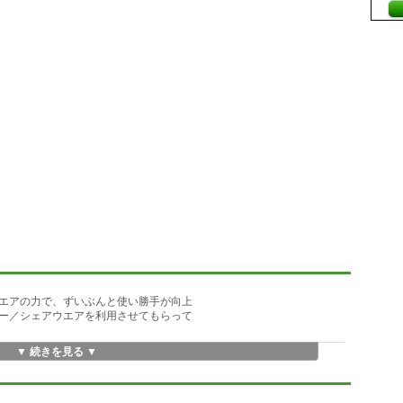
アの力で、ずいぶんと使い勝手が向上
／シェアウエアを利用させてもらって
▼ 続きを見る ▼
ずらっと並んでいるのは、それはそれ
らいは消せないもんかしら？