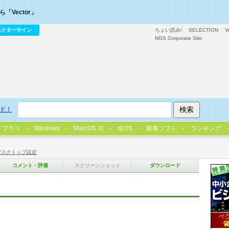
「Vector」
ベクターサイン
ちょい読み!
SELECTION
V
NGS Corporate Site
ド！
イブラリ
Windows
Mac(OS X)
全OS
新着ソフト
ランキング
デスクトップ設定
コメント・評価
スクリーンショット
ダウンロード