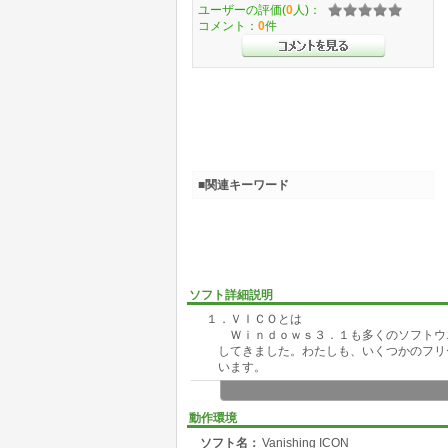
ユーザーの評価(
0
人)：
コメント：
0
件
■関連キーワード
ソフト詳細説明
１．ＶＩＣＯとは
Ｗｉｎｄｏｗｓ３．１も多くのソフトウエ
してきました。わたしも、いくつかのフリー
います。
でも、ディスクトップ上にアイコンがずら
でじゃまなもんですよねぇ(^_^;)
動作環境
ソフト名：
Vanishing ICON
せめて、スタートアップのアイコンの分ぐ