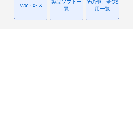
製品ソフト一
その他、全OS
Mac OS X
覧
用一覧