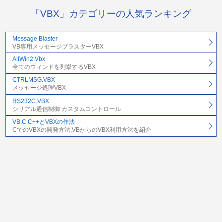
「VBX」カテゴリーの人気ランキング
Message Blaster
VB専用メッセージブラスターVBX
AllWin2.Vbx
全てのウィンドを列挙するVBX
CTRLMSG.VBX
メッセージ処理VBX
RS232C.VBX
シリアル通信制御 カスタムコントロール
VB,C,C++とVBXの作法
CでのVBXの開発方法,VBからのVBX利用方法を紹介