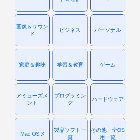
画像＆サウン
ビジネス
パーソナル
ド
家庭＆趣味
学習＆教育
ゲーム
アミューズメ
プログラミン
ハードウェア
ント
グ
製品ソフト一
その他、全OS
Mac OS X
覧
用一覧