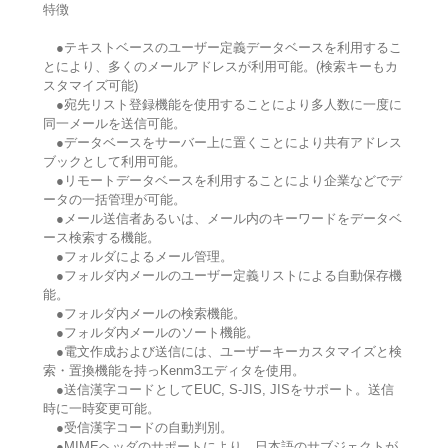
特徴
●テキストベースのユーザー定義データベースを利用するこ
とにより、多くのメールアドレスが利用可能。(検索キーもカ
スタマイズ可能)
●宛先リスト登録機能を使用することにより多人数に一度に
同一メールを送信可能。
●データベースをサーバー上に置くことにより共有アドレス
ブックとして利用可能。
●リモートデータベースを利用することにより企業などでデ
ータの一括管理が可能。
●メール送信者あるいは、メール内のキーワードをデータベ
ース検索する機能。
●フォルダによるメール管理。
●フォルダ内メールのユーザー定義リストによる自動保存機
能。
●フォルダ内メールの検索機能。
●フォルダ内メールのソート機能。
●電文作成および送信には、ユーザーキーカスタマイズと検
索・置換機能を持っKenm3エディタを使用。
●送信漢字コードとしてEUC, S-JIS, JISをサポート。送信
時に一時変更可能。
●受信漢字コードの自動判別。
●MIMEヘッダのサポートにより、日本語のサブジェクトが