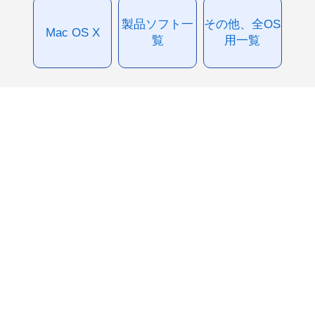
製品ソフト一
その他、全OS
Mac OS X
覧
用一覧