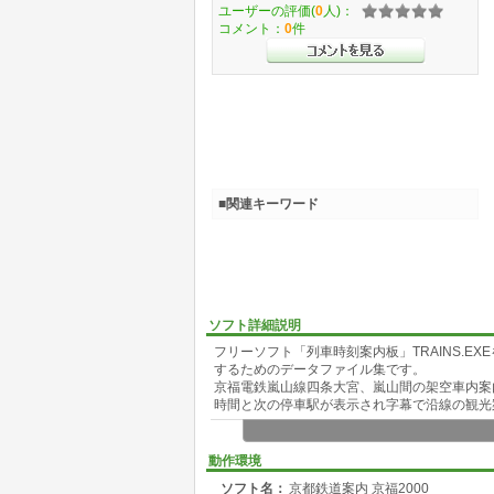
ユーザーの評価(
0
人)：
コメント：
0
件
■関連キーワード
ソフト詳細説明
フリーソフト「列車時刻案内板」TRAINS.
するためのデータファイル集です。
京福電鉄嵐山線四条大宮、嵐山間の架空車内案
時間と次の停車駅が表示され字幕で沿線の観光
・京福電鉄架空車内案内 京福2000.trn
動作環境
ソフト名：
京都鉄道案内 京福2000