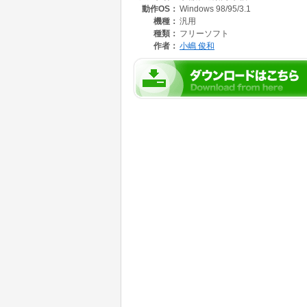
動作OS：
Windows 98/95/3.1
機種：
汎用
種類：
フリーソフト
作者：
小嶋 俊和