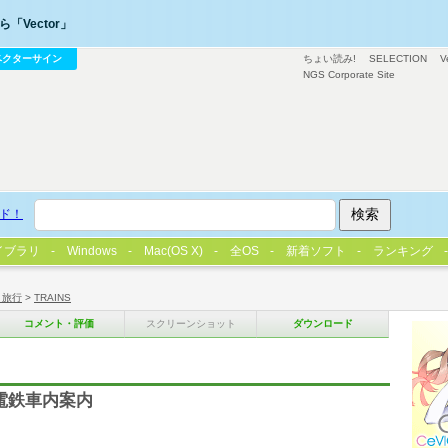
「Vector」
ベクターサイン
ちょい読み!
SELECTION
V
NGS Corporate Site
ド！
イブラリ
Windows
Mac(OS X)
全OS
新着ソフト
ランキング
・旅行
>
TRAINS
コメント・評価
スクリーンショット
ダウンロード
電鉄車内案内