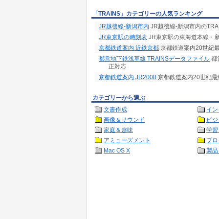
「TRAINS」カテゴリーの人気ランキング
JR越後線-新潟市内
JR越後線-新潟市内のTR
JR東京駅の時刻表
JR東京駅の東海道本線・
京都鉄道案内 近鉄京都
京都鉄道案内20世紀最
都営地下鉄浅草線 TRAINSデータファイル
都
正対応
京都鉄道案内 JR2000
京都鉄道案内20世紀最終
カテゴリーから選ぶ
文書作成
イン
画像＆サウンド
ビジ
家庭＆趣味
学習
アミューズメント
プロ
Mac OS X
製品