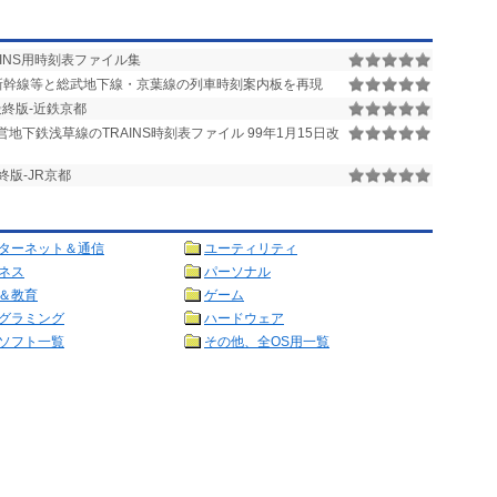
AINS用時刻表ファイル集
新幹線等と総武地下線・京葉線の列車時刻案内板を再現
終版-近鉄京都
営地下鉄浅草線のTRAINS時刻表ファイル 99年1月15日改
版-JR京都
ターネット＆通信
ユーティリティ
ネス
パーソナル
＆教育
ゲーム
グラミング
ハードウェア
ソフト一覧
その他、全OS用一覧