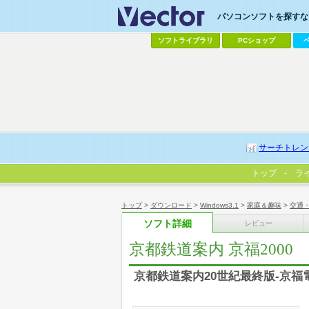
パソコンソフトを探すなら
ソフトライブラリ
PCショップ
サーチトレン
トップ
ラ
トップ
>
ダウンロード
>
Windows3.1
>
家庭＆趣味
>
交通
ソフト詳細
レビュー
京都鉄道案内 京福2000
京都鉄道案内20世紀最終版-京福