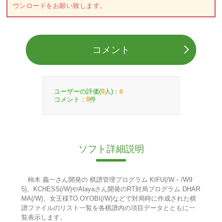
ウンロードをお願い致します。
コメント
ユーザーの評価(
人)：
0
0
コメント：
件
0
ソフト詳細説明
柿木 義一さん開発の 棋譜管理プログラム KIFU(/W・/W9
5)、KCHESS(/W)やAlayaさん開発のRT対局プログラム DHAR
MA(/W)、女王様TO.OYOBI(/W)などで対局時に作成された棋
譜ファイルのリスト一覧を各棋譜内の項目データとともに一
覧表示します。