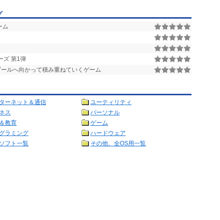
グ
ーム
ズ 第1弾
ゴールへ向かって積み重ねていくゲーム
ターネット＆通信
ユーティリティ
ネス
パーソナル
＆教育
ゲーム
グラミング
ハードウェア
ソフト一覧
その他、全OS用一覧