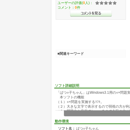
ユーザーの評価(
0
人)：
コメント：
0
件
■関連キーワード
ソフト詳細説明
「ばつ○子ちゃん」はWindows3.1用の○×問
本ソフトの機能
（１）○×問題を実施するｿﾌﾄ。
（２）大きな文字で表示するので弱視の方が利
（３）問題文を音声でしゃべるので全盲の方が
但し音声を出すにはドキュメントトーカ
（４）一太郎などで簡単に問題ファイルを作成
動作環境
このことから視覚障害者の教材として使えると
ソフト名：
ばつ○子ちゃん