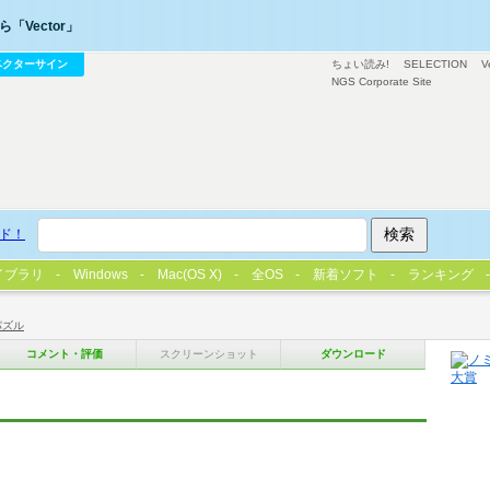
「Vector」
ベクターサイン
ちょい読み!
SELECTION
V
NGS Corporate Site
ド！
イブラリ
Windows
Mac(OS X)
全OS
新着ソフト
ランキング
パズル
コメント・評価
スクリーンショット
ダウンロード