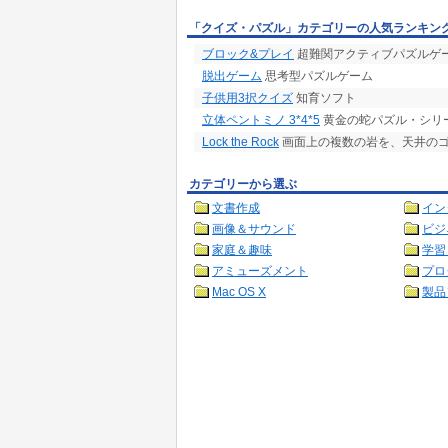
「クイズ・パズル」カテゴリーの人気ランキン
ブロック&プレイ
超難関アクティブパズルゲ
脱出ゲーム
思考型パズルゲーム
子供用3択クイズ
知育ソフト
立体ペントミノ 3*4*5
黄金の蛇パズル・シリー
Lock the Rock
画面上の複数の岩を、天井の
カテゴリーから選ぶ
文書作成
イン
画像＆サウンド
ビジ
家庭＆趣味
学習
アミューズメント
プロ
Mac OS X
製品