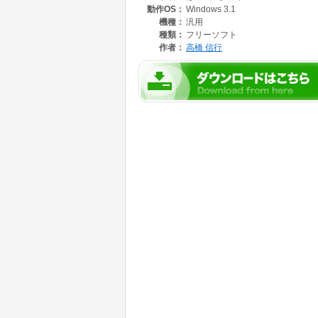
動作OS：
Windows 3.1
機種：
汎用
種類：
フリーソフト
作者：
高橋 信行