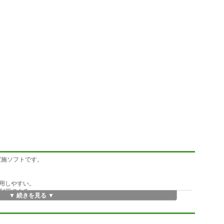
題実施ソフトです。
用しやすい。
利用できる、
▼ 続きを見る ▼
が必要。
できる。
思います。