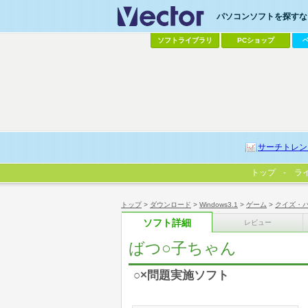
パソコンソフトを探すなら
ソフトライブラリ
PCショップ
サーチトレン
トップ
ラ
トップ
>
ダウンロード
>
Windows3.1
>
ゲーム
>
クイズ・
ソフト詳細
レビュー
ばつ○子ちゃん
○×問題実施ソフト