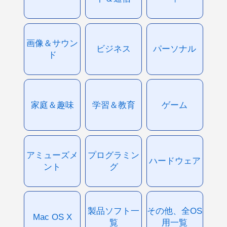
画像＆サウン
ビジネス
パーソナル
ド
家庭＆趣味
学習＆教育
ゲーム
アミューズメ
プログラミン
ハードウェア
ント
グ
製品ソフト一
その他、全OS
Mac OS X
覧
用一覧