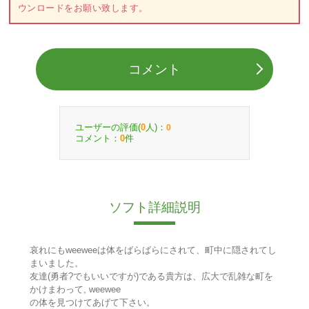
ウンロードをお願い致します。
コメント
ユーザーの評価(
人)：
0
0
コメント：
件
0
ソフト詳細説明
哀れにもweeweeは体をばらばらにされて、町中に隠されてし
まいました。
友達(勇者?でもいいですが)である貴方は、広大で乱雑な町を
かけまわって, weewee
の体を見つけてあげて下さい。