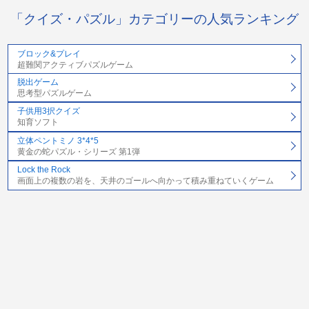
「クイズ・パズル」カテゴリーの人気ランキング
ブロック&プレイ
超難関アクティブパズルゲーム
脱出ゲーム
思考型パズルゲーム
子供用3択クイズ
知育ソフト
立体ペントミノ 3*4*5
黄金の蛇パズル・シリーズ 第1弾
Lock the Rock
画面上の複数の岩を、天井のゴールへ向かって積み重ねていくゲーム