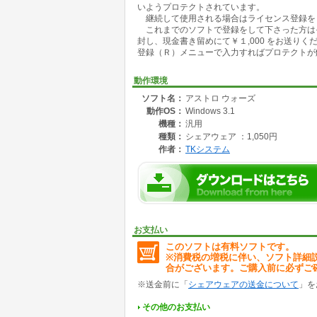
いようプロテクトされています。
・面はぜんぶで５面あり、敵キャラクターもす
継続して使用される場合はライセンス登録を
し、多様な攻撃をかけて来ます。最終ステージ
これまでのソフトで登録をして下さった方は
動ロボットとの死闘が待っています。
封し、現金書き留めにて￥１,000 をお送り
登録（Ｒ）メニューで入力すればプロテクトが
試用期間は最初の２ステージのみプレイ可能で
と思います。）
動作環境
ソフト名：
アストロ ウォーズ
動作OS：
Windows 3.1
機種：
汎用
種類：
シェアウェア ：1,050円
作者：
TKシステム
お支払い
このソフトは有料ソフトです。
※消費税の増税に伴い、ソフト詳細
合がございます。ご購入前に必ずご
※送金前に「
シェアウェアの送金について
」を
その他のお支払い