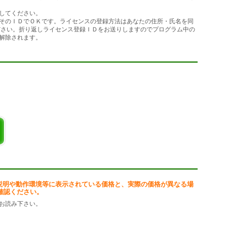
べて３Ｄポリゴン表示で１０種類以上登場
してください。
（ステージ ５）は敵の要塞で、敵の機
そのＩＤでＯＫです。ライセンスの登録方法はあなたの住所・氏名を同
ください。折り返しライセンス登録ＩＤをお送りしますのでプログラム中の
解除されます。
す。（ステージは今後、追加して行きたい
説明や動作環境等に表示されている価格と、実際の価格が異なる場
確認ください。
お読み下さい。