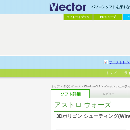
パソコンソフトを探すなら
ソフトライブラリ
PCショップ
サーチトレン
トップ
ラ
トップ
>
ダウンロード
>
Windows3.1
>
ゲーム
>
シューテ
ソフト詳細
レビュー
アストロ ウォーズ
3Dポリゴン シューティング(Win