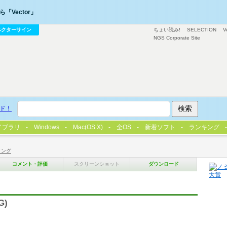
「Vector」
ベクターサイン
ちょい読み!
SELECTION
V
NGS Corporate Site
ド！
イブラリ
Windows
Mac(OS X)
全OS
新着ソフト
ランキング
ィング
コメント・評価
スクリーンショット
ダウンロード
G)