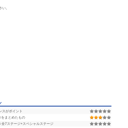
さい。
グ
ンスがポイント
本をまとめたもの
 全7ステージ+スペシャルステージ