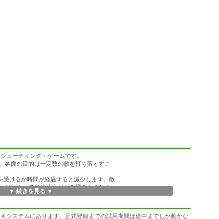
スシューティング・ゲームです。
。各面の目的は一定数の敵を打ち落とすこ
撃を受けるか時間が経過すると減少します。敵
ージによっては給油所がある場合もありま
▼ 続きを見る ▼
ムオーバーです。
歩行モード」、これ以上の時は「飛行モード」
（視線方向）が変わりフライトシミュレー
Ｋシステムにあります。正式登録までの試用期間は途中までしか動かな