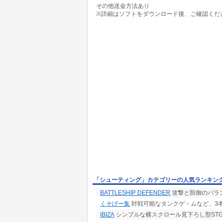
その他送金方法あり
※詳細はソフトをダウンロード後、ご確認くだ
「シューティング」カテゴリーの人気ランキン
BATTLESHIP DEFENDER
攻撃と防御のバラ
くそげー集
対戦可能なタンクゲ－ムなど、3
IBIZA
シンプルな横スクロール見下ろし型STG