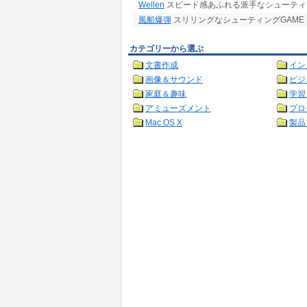
Wellen
スピード感あふれる派手なシューティ
風船爆弾
スリリングなシューティングGAME
カテゴリーから選ぶ
文書作成
イン
画像＆サウンド
ビジ
家庭＆趣味
学習
アミューズメント
プロ
Mac OS X
製品