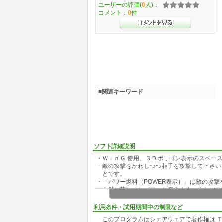
ユーザーの評価(
0
人)：
コメント：
0
件
■関連キーワード
ソフト詳細説明
・ＷｉｎＧ 使用、３Ｄポリゴン表示のスペー
・敵の攻撃をかわしつつ相手を攻撃して下さい
とです。
・「パワー燃料（POWER表示）」は敵の攻
を射ち落とすとパワーが増えます。またステ
す。パワーが０になると自機は破壊し、ゲー
・速度が１００MPH（マイル／時）以下で「
利用条件・試用期間中の制限など
になります。飛行モードではロール・ピッチ
このプログラムはシェアウェアで著作権は Ｔ
タっぽい飛行を行います。