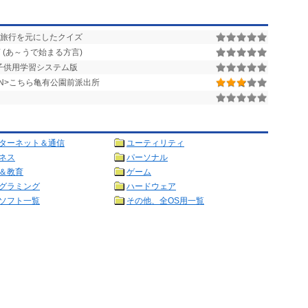
宙旅行を元にしたクイズ
言 (あ～うで始まる方言)
N 子供用学習システム版
EN>こちら亀有公園前派出所
ターネット＆通信
ユーティリティ
ネス
パーソナル
＆教育
ゲーム
グラミング
ハードウェア
ソフト一覧
その他、全OS用一覧