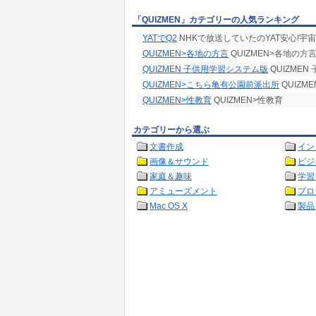
「QUIZMEN」カテゴリーの人気ランキング
YATでQ2
NHKで放送していたのYAT安心!宇
QUIZMEN>各地の方言
QUIZMEN>各地の方
QUIZMEN 子供用学習システム版
QUIZME
QUIZMEN>こちら亀有公園前派出所
QUIZM
QUIZMEN>性教育
QUIZMEN>性教育
カテゴリーから選ぶ
文書作成
イン
画像＆サウンド
ビジ
家庭＆趣味
学習
アミューズメント
プロ
Mac OS X
製品