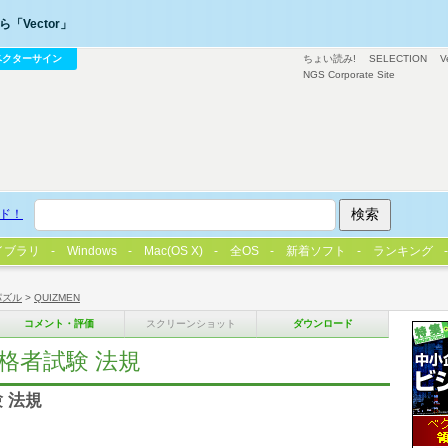
「Vector」
ベクターサイン
ちょい読み!
SELECTION
V
NGS Corporate Site
ド！
イブラリ
Windows
Mac(OS X)
全OS
新着ソフト
ランキング
パズル
>
QUIZMEN
コメント・評価
スクリーンショット
ダウンロード
資格者試験 法規
 法規