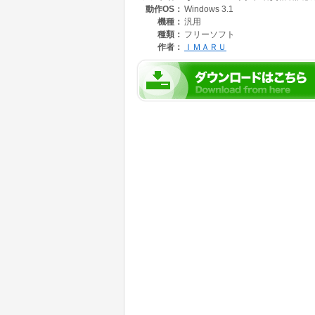
動作OS：
Windows 3.1
機種：
汎用
種類：
フリーソフト
作者：
ＩＭＡＲＵ