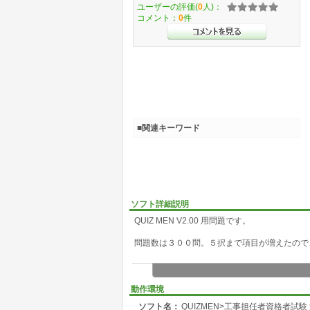
ユーザーの評価(
0
人)：
コメント：
0
件
■関連キーワード
ソフト詳細説明
QUIZ MEN V2.00 用問題です。
問題数は３００問。５択まで項目が増えたので
動作環境
ソフト名：
QUIZMEN>工事担任者資格者試験