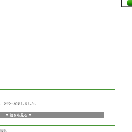
、５択へ変更しました。
▼ 続きを見る ▼
 法規