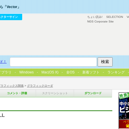
「Vector」
ベクターサイン
ちょい読み!
SELECTION
V
NGS Corporate Site
ド！
イブラリ
Windows
Mac(OS X)
全OS
新着ソフト
ランキング
グラフィックス関係
>
グラフィックローダ
コメント・評価
スクリーンショット
ダウンロード
LL