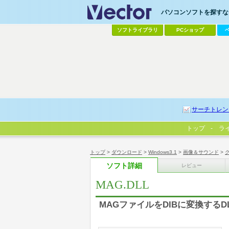
パソコンソフトを探すなら
ソフトライブラリ
PCショップ
サーチトレン
トップ
ラ
トップ
>
ダウンロード
>
Windows3.1
>
画像＆サウンド
>
ソフト詳細
レビュー
MAG.DLL
MAGファイルをDIBに変換するD