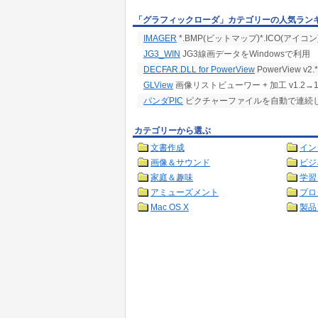
「グラフィックローダ」カテゴリーの人気ラン
IMAGER
*.BMP(ビットマップ)*.ICO(アイコ
JG3_WIN
JG3線画データをWindowsで利用
DECFAR.DLL for PowerView
PowerView
GLView
画像リストビューワー + 加工 v1.2→1
パンダPIC
ピクチャーファイルを自動で連続
カテゴリーから選ぶ
文書作成
イン
画像＆サウンド
ビジ
家庭＆趣味
学習
アミューズメント
プロ
Mac OS X
製品