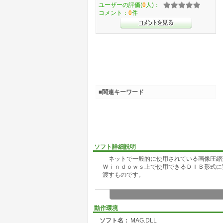
ユーザーの評価(
0
人)：
コメント：
0
件
■関連キーワード
ソフト詳細説明
ネットで一般的に使用されている画像圧縮形
Ｗｉｎｄｏｗｓ上で使用できるＤＩＢ形式に
渡すものです。
動作環境
ソフト名：
MAG.DLL