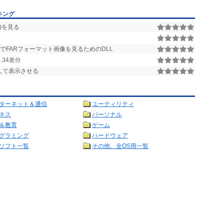
キング
ン)を見る
 v2.*でFARフォーマット画像を見るためのDLL
.34差分
して表示させる
ターネット＆通信
ユーティリティ
ネス
パーソナル
＆教育
ゲーム
グラミング
ハードウェア
ソフト一覧
その他、全OS用一覧