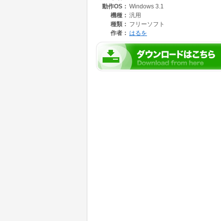
動作OS：
Windows 3.1
機種：
汎用
種類：
フリーソフト
作者：
はるを