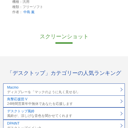
機種：汎用
種類：フリーソフト
作者：
中島 薫
スクリーンショット
「デスクトップ」カテゴリーの人気ランキング
Macmo
ディスプレーを「マックのように丸く見せる!」
鳥撃応援団 V
24時間営業年中無休であなたを応援します
デスクトップ風鈴
風鈴が、涼しげな音色を聞かせてくれます
DPAINT
デスクトップペインタ