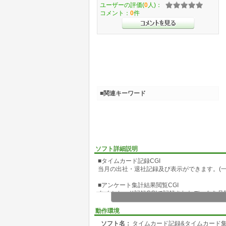
ユーザーの評価(
0
人)：
コメント：
0
件
■関連キーワード
ソフト詳細説明
■タイムカード記録CGI
当月の出社・退社記録及び表示ができます。(一
■アンケート集計結果閲覧CGI
タイムカード記録CGIで記録されたデータを月
FAQ・詳細など:http://cgikon.com/
動作環境
ソフト名：
タイムカード記録&タイムカード集