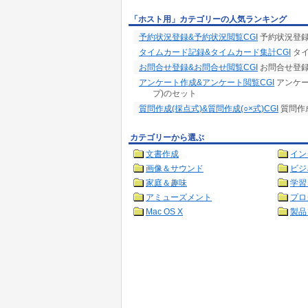
「ホスト用」カテゴリーの人気ランキング
予約状況登録&予約状況閲覧CGI
予約状況登録
タイムカード記録&タイムカード集計CGI
タイ
お問合せ登録&お問合せ閲覧CGI
お問合せ登録C
アンケート作成&アンケート閲覧CGI
アンケー
プ)のセット
質問作成(採点式)&質問作成(○×式)CGI
質問作成
カテゴリーから選ぶ
文書作成
イン
画像＆サウンド
ビジ
家庭＆趣味
学習
アミューズメント
プロ
Mac OS X
製品