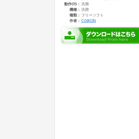
動作OS：
汎用
機種：
汎用
種類：
フリーソフト
作者：
CGIKON