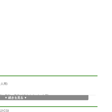
人用)
毎に集計・表示ができます。(一人用)
▼ 続きを見る ▼
計CGI