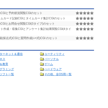
CGIと予約状況閲覧CGIのセット
ムカード記録CGIとタイムカード集計CGIのセット
GIとお問合せ閲覧CGI(3タイプ)のセット
ト作成・収集CGIとアンケート集計結果閲覧CGI(4タイ
(採点式)CGIと質問作成(○×式)CGI のセット
ターネット＆通信
ユーティリティ
ネス
パーソナル
＆教育
ゲーム
グラミング
ハードウェア
ソフト一覧
その他、全OS用一覧