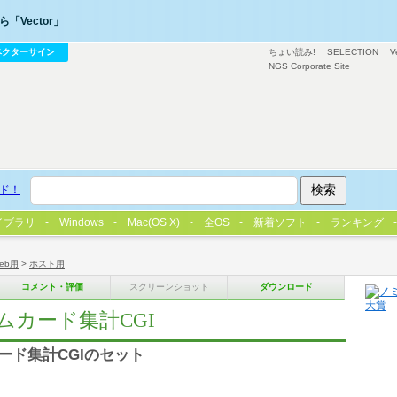
「Vector」
ベクターサイン
ちょい読み!
SELECTION
V
NGS Corporate Site
ド！
イブラリ
Windows
Mac(OS X)
全OS
新着ソフト
ランキング
eb用
>
ホスト用
コメント・評価
スクリーンショット
ダウンロード
ムカード集計CGI
ード集計CGIのセット