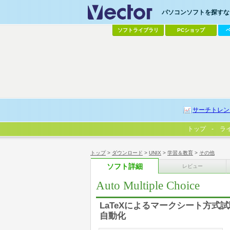
パソコンソフトを探すなら
ソフトライブラリ
PCショップ
サーチトレン
トップ
ラ
トップ
>
ダウンロード
>
UNIX
>
学習＆教育
>
その他
ソフト詳細
レビュー
Auto Multiple Choice
LaTeXによるマークシート方
自動化