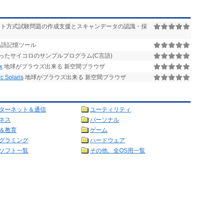
シート方式試験問題の作成支援とスキャンデータの認識・採
、熟語記憶ツール
Dを使ったサイコロのサンプルプログラム(C言語)
x
地球がブラウズ出来る 新空間ブラウザ
 Solaris
地球がブラウズ出来る 新空間ブラウザ
ターネット＆通信
ユーティリティ
ネス
パーソナル
＆教育
ゲーム
グラミング
ハードウェア
ソフト一覧
その他、全OS用一覧