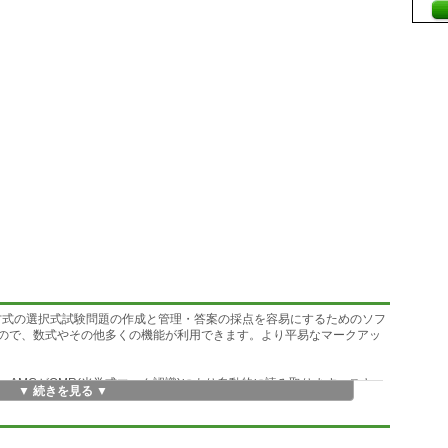
、マークシート方式の選択式試験問題の作成と管理・答案の採点を容易にするためのソフ
すので、数式やその他多くの機能が利用できます。より平易なマークアッ
AMCがOMR(光学式マーク認識)により自動的に読み取ります。スキャ
▼ 続きを見る ▼
た答案用紙でもGUIによる手動データ入力ができます。デフォルトの採
タマイズすることができます。採点後、採点結果はOpenDocument
ce.orgで使用可)やCSVでエクスポートでき、採点を記入した答案をメールで返却でき