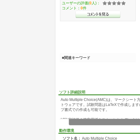
ユーザーの評価(
0
人)：
コメント：
0
件
■関連キーワード
ソフト詳細説明
Auto Multiple Choice(AMC)は
トウェアです。試験問題はLaTeXで作成しま
プ書式での作成も可能です。
試験実施後の答案用紙をスキャンしたデータは、
ナがない場合や、自動認識がうまくいかなかっ
点基準のほか、各設問ごとに採点基準を詳細にカス
動作環境
シート(LibreOffice.orgやOpenOffi
ソフト名：
Auto Multiple Choice
ます。