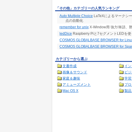
「その他」カテゴリーの人気ランキング
Auto Multiple Choice
LaTeXによるマーク
点の自動化
remember for unix
X-Window用 強力!単語
ledDice
Raspberry Piと7セグメントLE
COSMOS GLOBALBASE BROWSER for Linu
COSMOS GLOBALBASE BROWSER for Sparc
カテゴリーから選ぶ
文書作成
イン
画像＆サウンド
ビジ
家庭＆趣味
学習
アミューズメント
プロ
Mac OS X
製品