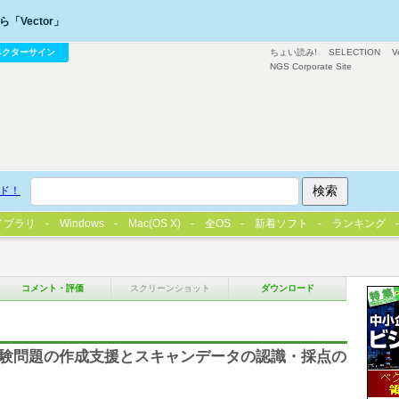
「Vector」
ベクターサイン
ちょい読み!
SELECTION
V
NGS Corporate Site
ド！
イブラリ
Windows
Mac(OS X)
全OS
新着ソフト
ランキング
コメント・評価
スクリーンショット
ダウンロード
式試験問題の作成支援とスキャンデータの認識・採点の