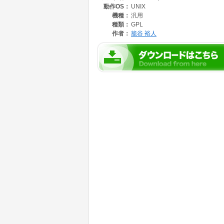
動作OS：
UNIX
Linuxでは、ダウンロードしたファイルを展
機種：
汎用
make all_precomp ; sudo make install
種類：
GPL
また、debian, ubuntu, fedoraをは
作者：
籠谷 裕人
用意されています。詳細は下記ホームページか
ホームページ: http://home.gna.org/auto-qcm/