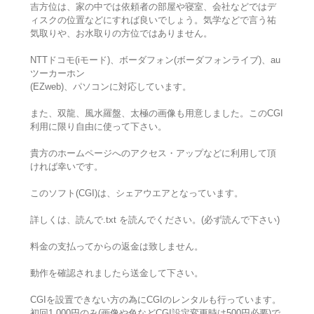
吉方位は、家の中では依頼者の部屋や寝室、会社などではデ
ィスクの位置などにすれば良いでしょう。気学などで言う祐
気取りや、お水取りの方位ではありません。
NTTドコモ(iモード)、ボーダフォン(ボーダフォンライブ)、au
ツーカーホン
(EZweb)、パソコンに対応しています。
また、双龍、風水羅盤、太極の画像も用意しました。このCGI
利用に限り自由に使って下さい。
貴方のホームページへのアクセス・アップなどに利用して頂
ければ幸いです。
このソフト(CGI)は、シェアウエアとなっています。
詳しくは、読んで.txt を読んでください。(必ず読んで下さい)
料金の支払ってからの返金は致しません。
動作を確認されましたら送金して下さい。
CGIを設置できない方の為にCGIのレンタルも行っています。
初回1,000円のみ(画像や色などCGI設定変更時は500円必要)で