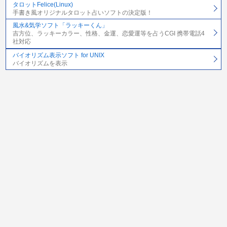
タロットFelice(Linux)
手書き風オリジナルタロット占いソフトの決定版！
風水&気学ソフト「ラッキーくん」
吉方位、ラッキーカラー、性格、金運、恋愛運等を占うCGI 携帯電話4
社対応
バイオリズム表示ソフト for UNIX
バイオリズムを表示