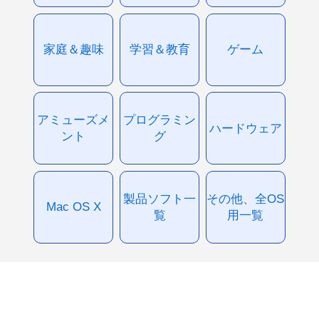
家庭＆趣味
学習＆教育
ゲーム
アミューズメ
プログラミン
ハードウェア
ント
グ
製品ソフト一
その他、全OS
Mac OS X
覧
用一覧