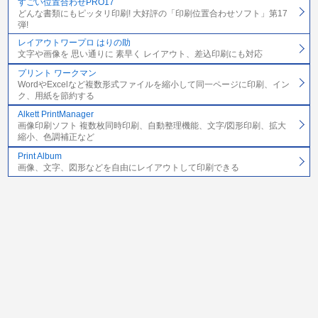
すごい位置合わせPRO17
どんな書類にもピッタリ印刷! 大好評の「印刷位置合わせソフト」第17
弾!
レイアウトワープロ はりの助
文字や画像を 思い通りに 素早く レイアウト、差込印刷にも対応
プリント ワークマン
WordやExcelなど複数形式ファイルを縮小して同一ページに印刷、イン
ク、用紙を節約する
Alkett PrintManager
画像印刷ソフト 複数枚同時印刷、自動整理機能、文字/図形印刷、拡大
縮小、色調補正など
Print Album
画像、文字、図形などを自由にレイアウトして印刷できる