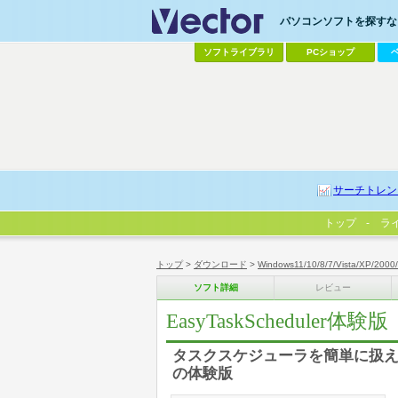
パソコンソフトを探すなら
ソフトライブラリ
PCショップ
サーチトレン
トップ
ラ
トップ
>
ダウンロード
>
Windows11/10/8/7/Vista/XP/2000
ソフト詳細
レビュー
EasyTaskScheduler体験版
タスクスケジューラを簡単に扱えるよう
の体験版