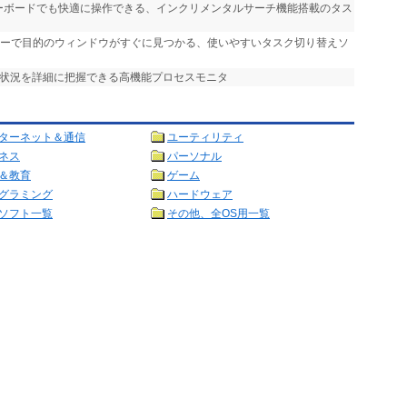
キーボードでも快適に操作できる、インクリメンタルサーチ機能搭載のタス
ューで目的のウィンドウがすぐに見つかる、使いやすいタスク切り替えソ
の状況を詳細に把握できる高機能プロセスモニタ
ターネット＆通信
ユーティリティ
ネス
パーソナル
＆教育
ゲーム
グラミング
ハードウェア
ソフト一覧
その他、全OS用一覧