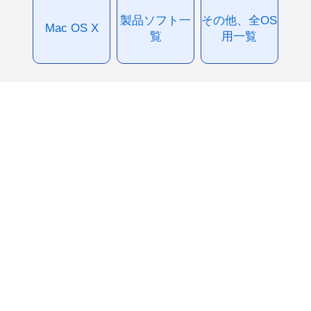
製品ソフト一
その他、全OS
Mac OS X
覧
用一覧