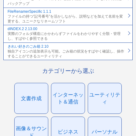
バックアップ
FileRenamerSpecific 1.1.1
ファイルの持つ“記号番号”を活かしながら、説明などを加えて名前を変
更する、ユニークなリネームソフト
dINDEX.2 2.13.00
実際のフォルダ構造にかかわらずファイルをわかりやすく分類・管理
し、すばやく参照できる
きれい好きのごみ箱 2.10
独自アイコンの追加表示も可能。ごみ箱の状況をすばやく確認し、操作
することができるユーティリティ
カテゴリーから選ぶ
インターネッ
ユーティリテ
文書作成
ト＆通信
ィ
画像＆サウン
ビジネス
パーソナル
ド