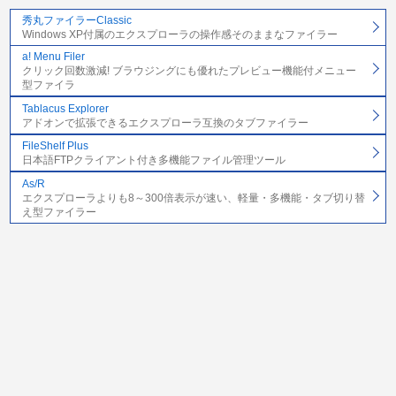
秀丸ファイラーClassic
Windows XP付属のエクスプローラの操作感そのままなファイラー
a! Menu Filer
クリック回数激減! ブラウジングにも優れたプレビュー機能付メニュー
型ファイラ
Tablacus Explorer
アドオンで拡張できるエクスプローラ互換のタブファイラー
FileShelf Plus
日本語FTPクライアント付き多機能ファイル管理ツール
As/R
エクスプローラよりも8～300倍表示が速い、軽量・多機能・タブ切り替
え型ファイラー