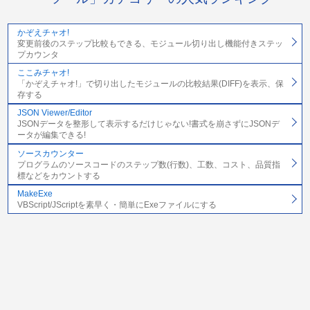
かぞえチャオ!
変更前後のステップ比較もできる、モジュール切り出し機能付きステッ
プカウンタ
ここみチャオ!
「かぞえチャオ!」で切り出したモジュールの比較結果(DIFF)を表示、保
存する
JSON Viewer/Editor
JSONデータを整形して表示するだけじゃない!書式を崩さずにJSONデ
ータが編集できる!
ソースカウンター
プログラムのソースコードのステップ数(行数)、工数、コスト、品質指
標などをカウントする
MakeExe
VBScript/JScriptを素早く・簡単にExeファイルにする