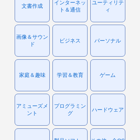
インターネッ
ユーティリテ
文書作成
ト＆通信
ィ
画像＆サウン
ビジネス
パーソナル
ド
家庭＆趣味
学習＆教育
ゲーム
アミューズメ
プログラミン
ハードウェア
ント
グ