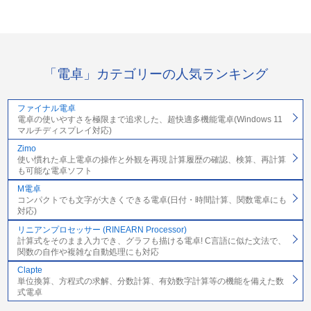
「電卓」カテゴリーの人気ランキング
ファイナル電卓
電卓の使いやすさを極限まで追求した、超快適多機能電卓(Windows 11
マルチディスプレイ対応)
Zimo
使い慣れた卓上電卓の操作と外観を再現 計算履歴の確認、検算、再計算
も可能な電卓ソフト
M電卓
コンパクトでも文字が大きくできる電卓(日付・時間計算、関数電卓にも
対応)
リニアンプロセッサー (RINEARN Processor)
計算式をそのまま入力でき、グラフも描ける電卓! C言語に似た文法で、
関数の自作や複雑な自動処理にも対応
Clapte
単位換算、方程式の求解、分数計算、有効数字計算等の機能を備えた数
式電卓