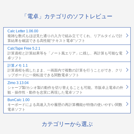
「電卓」カテゴリのソフトレビュー
Calc Letter 1.06.00
複雑な数式もほぼ見た通りの入力で組み立ててくれ、リアルタイムで計
算結果を確認できる高性能“テキスト電卓”ソフト
CalcTape Free 5.2.1
計算過程と計算結果等を「ノート風エリア」に残し、再計算も可能な電
卓ソフト
計算メモ 1.1
計算過程を残したまま、一画面内で複数の計算を行うことができ、クリ
ップボードに一発転送できる関数電卓ソフト
Zimo 3.13.04
シャープ製/カシオ製の動作を切り替えることも可能。市販卓上電卓の外
観・操作性・動作を忠実に再現した電卓ソフト
BunCalc 1.00
キーボードによる高速入力や履歴の再計算機能が特徴の使いやすい関数
電卓ソフト
カテゴリーから選ぶ