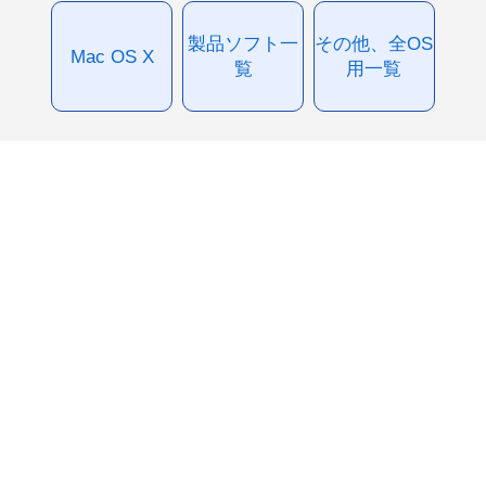
製品ソフト一
その他、全OS
Mac OS X
覧
用一覧