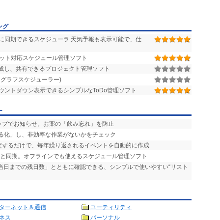
ング
簡単に同期できるスケジューラ 天気予報も表示可能で、仕
ネット対応スケジュール管理ソフト
成し、共有できるプロジェクト管理ソフト
グラフスケジューラー)
ウントダウン表示できるシンプルなToDo管理ソフト
ー
アップでお知らせ。お薬の「飲み忘れ」を防止
える化」し、非効率な作業がないかをチェック
設定するだけで、毎年繰り返されるイベントを自動的に作成
tlookと同期。オフラインでも使えるスケジュール管理ソフト
「当日までの残日数」とともに確認できる、シンプルで使いやすい“リスト
ターネット＆通信
ユーティリティ
ネス
パーソナル