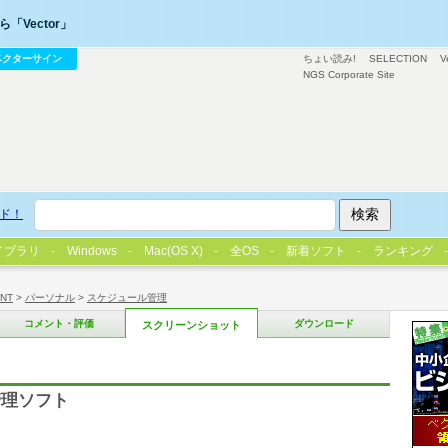
「Vector」
ベクターサイン
ちょい読み!
SELECTION
V
NGS Corporate Site
ド！
イブラリ
Windows
Mac(OS X)
全OS
新着ソフト
ランキング
/NT
>
パーソナル
>
スケジュール管理
コメント・評価
ダウンロード
スクリーンショット
管理ソフト