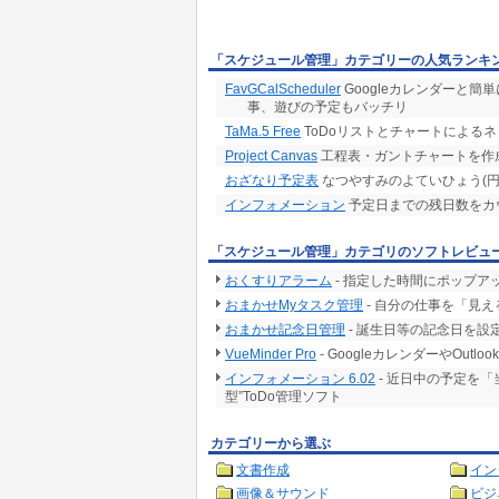
「スケジュール管理」カテゴリーの人気ランキ
FavGCalScheduler
Googleカレンダーと
事、遊びの予定もバッチリ
TaMa.5 Free
ToDoリストとチャートによる
Project Canvas
工程表・ガントチャートを作
おざなり予定表
なつやすみのよていひょう(円
インフォメーション
予定日までの残日数をカ
「スケジュール管理」カテゴリのソフトレビュ
おくすりアラーム
- 指定した時間にポップ
おまかせMyタスク管理
- 自分の仕事を「見
おまかせ記念日管理
- 誕生日等の記念日を
VueMinder Pro
- GoogleカレンダーやOu
インフォメーション 6.02
- 近日中の予定を
型”ToDo管理ソフト
カテゴリーから選ぶ
文書作成
イン
画像＆サウンド
ビジ