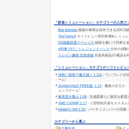
「鉄道シミュレーション」カテゴリーの人気ラ
Bve trainsim
路線や車両を自作できる3DCG
TheTrains4
サイドビュー型列車運転シミュレ
SG箱庭鉄道ベーシック
線路を敷いて列車を走
A列車で行こう レジェンドパック
往年の感動を
トレイン趣味 京急本線
京急本線品川-横浜をM
「シミュレーション」カテゴリのソフトレビュ
決戦！防衛？魔王城！ 1.10c
- ワンプレイ1
ーム”
ZombieVital2-FREE版- 1.15
- 魔族の女王が
ェンスゲーム”
家具置き職人 1.06
- 完成図通りに家具を配
AME CHAMP 1.17
- 人型陸戦兵器をカスタ
Healer's Yell 1.02
- パーティメンバーの回
カテゴリーから選ぶ
文書作成
イン