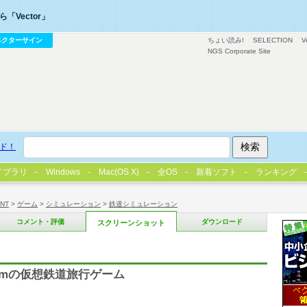
「Vector」
ベクターサイン
ちょい読み!
SELECTION
V
NGS Corporate Site
ド！
イブラリ
Windows
Mac(OS X)
全OS
新着ソフト
ランキング
/NT
>
ゲーム
>
シミュレーション
>
鉄道シミュレーション
コメント・評価
ダウンロード
スクリーンショット
0kmの仮想鉄道旅行ゲーム