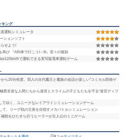
ンキング
鉄道運転シミュレータ
ーションソフト
らせよう!
再び 『A列車で行こうI～III』堂々の復刻
ax120km/hで運転できる実写版電車運転ゲーム
ー
0分から20分程度。四人の次代魔王と魔族の会話が楽しい“コミカル防衛ゲ
、極悪非道な人間たちから迷宮とスライムの子どもたちを守る“迷宮ディフ
置してゆく、ユニークなレイアウトシミュレーションゲーム
ムして、リーグ戦の王座を目指すメカバトルシミュレーション
復・補助をひたすら行うヒーラーが主人公のミニゲーム
ターネット＆通信
ユーティリティ