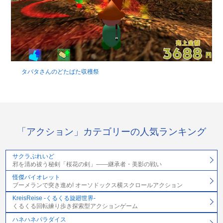
タバタさんのどたばた収穫祭
「アクション」カテゴリーの人気ランキング
サクラぶれいど
邪を清め祓う秘剣「桜花の剣」――継承者・美影の戦い
怪傑バイオレット
ブーメランで突き進め! オーソドックス横スクロールアクション
KreisReise -くるくる旋廻世界-
くるくる回転練り歩き探索型アクションゲーム
ハネハネパラダイス