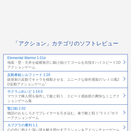
「アクション」カテゴリのソフトレビュー
Elemental Warrior 1.01e
地面・壁・天井を縦横無尽に駆け抜けてゴールを目指すハイスピード2D
アクションゲーム
反動拳銃シルフィード 1.20
銃発射の反動でキャラを移動させる、ユニークな操作感覚の“レトロ風2
D反動アクションゲーム”
サクラぶれいど 1.14.0
マウスで棒人間を操作して敵と戦う、スピード感抜群の爽快なミニアク
ションゲーム集
鼈口飴 2.02
物語のおもしろさでプレイヤーを引き込む。傘で敵と戦う“ライト”ホラ
ーアクションゲーム
カプグラの審判 1.1
心の中に抱えた深い謎を解き明かすアクション＆アドベンチャーゲーム