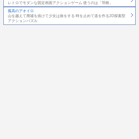
レトロでモダンな固定画面アクションゲーム 使うのは「羽根」
孤高のアオイロ
山を越えて廃墟を抜けて少女は旅をする 時を止めて道を作る2D探索型
アクションパズル