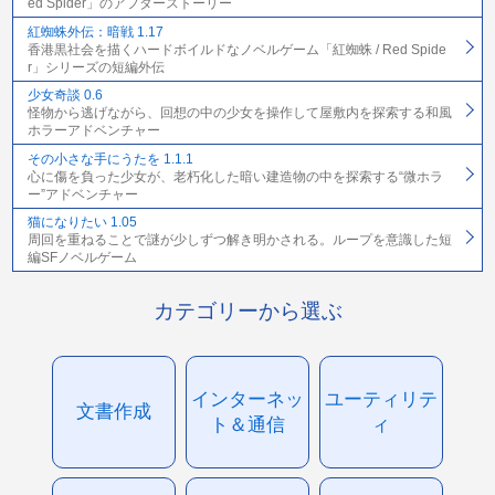
ed Spider」のアフターストーリー
紅蜘蛛外伝：暗戦 1.17
香港黒社会を描くハードボイルドなノベルゲーム「紅蜘蛛 / Red Spide
r」シリーズの短編外伝
少女奇談 0.6
怪物から逃げながら、回想の中の少女を操作して屋敷内を探索する和風
ホラーアドベンチャー
その小さな手にうたを 1.1.1
心に傷を負った少女が、老朽化した暗い建造物の中を探索する“微ホラ
ー”アドベンチャー
猫になりたい 1.05
周回を重ねることで謎が少しずつ解き明かされる。ループを意識した短
編SFノベルゲーム
カテゴリーから選ぶ
インターネッ
ユーティリテ
文書作成
ト＆通信
ィ