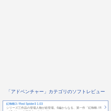
「アドベンチャー」カテゴリのソフトレビュー
紅蜘蛛3 / Red Spider3 1.03
シリーズ三作品の登場人物が総登場。6編からなる、第一作「紅蜘蛛 / R