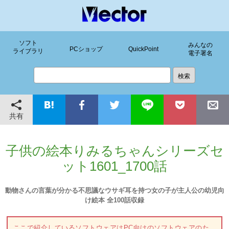
ソフト
みんなの
PCショップ
QuickPoint
ライブラリ
電子署名
共有
子供の絵本りみるちゃんシリーズセ
ット1601_1700話
動物さんの言葉が分かる不思議なウサギ耳を持つ女の子が主人公の幼児向
け絵本 全100話収録
ここで紹介しているソフトウェアはPC向けのソフトウェアのた