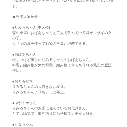
川に関わるお話をテーマとした1セット四話が収録されていま
す。
★登場人物紹介
●りみるちゃん(主人公)
森の小屋におばあちゃんと二人で住んでいる耳がウサギの女
の子。
ウサギの耳を使って動物の言葉が理解できる。
●おばあちゃん
厳しいけど優しいりみるちゃんのおばあちゃん。
料理と編み物が大の得意。編み物で何でも作れる毛糸の魔法
使い。
●おともだち
りみるちゃんの大好きなお友達。
りみるちゃんよりちょっと年上。
●ぷかぷかさん
りみるちゃんのお家に住んでいるお化けさん。
とても陽気で、歌や踊りにお子様ランチが大好き。
●となちゃん