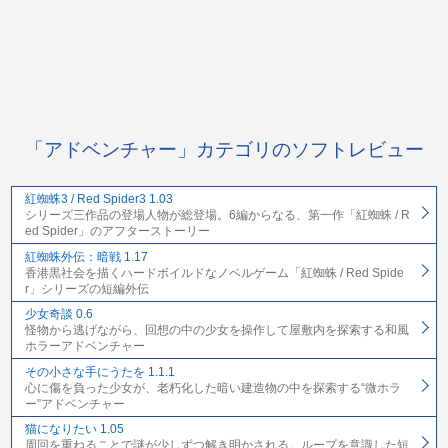
「アドベンチャー」カテゴリのソフトレビュー
紅蜘蛛3 / Red Spider3 1.03
シリーズ三作品の登場人物が総登場。6編からなる、第一作「紅蜘蛛 / R
ed Spider」のアフターストーリー
紅蜘蛛外伝：暗戦 1.17
香港黒社会を描くハードボイルドなノベルゲーム「紅蜘蛛 / Red Spide
r」シリーズの短編外伝
少女奇談 0.6
怪物から逃げながら、回想の中の少女を操作して屋敷内を探索する和風
ホラーアドベンチャー
その小さな手にうたを 1.1.1
心に傷を負った少女が、老朽化した暗い建造物の中を探索する“微ホラ
ー”アドベンチャー
猫になりたい 1.05
周回を重ねることで謎が少しずつ解き明かされる。ループを意識した短