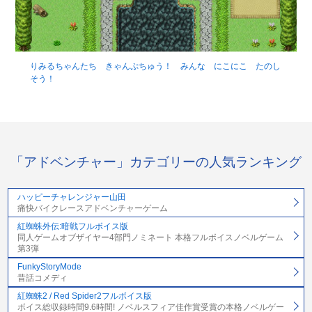
りみるちゃんたち きゃんぷちゅう！ みんな にこにこ たのし
そう！
「アドベンチャー」カテゴリーの人気ランキング
ハッピーチャレンジャー山田
痛快バイクレースアドベンチャーゲーム
紅蜘蛛外伝:暗戦フルボイス版
同人ゲームオブザイヤー4部門ノミネート 本格フルボイスノベルゲーム
第3弾
FunkyStoryMode
昔話コメディ
紅蜘蛛2 / Red Spider2フルボイス版
ボイス総収録時間9.6時間! ノベルスフィア佳作賞受賞の本格ノベルゲー