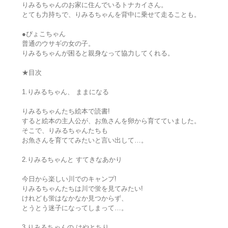
りみるちゃんのお家に住んでいるトナカイさん。
とても力持ちで、りみるちゃんを背中に乗せて走ることも。
●ぴょこちゃん
普通のウサギの女の子。
りみるちゃんが困ると親身なって協力してくれる。
★目次
1.りみるちゃん、 ままになる
りみるちゃんたち絵本で読書!
すると絵本の主人公が、お魚さんを卵から育てていました。
そこで、りみるちゃんたちも
お魚さんを育ててみたいと言い出して…。
2.りみるちゃんと すてきなあかり
今日から楽しい川でのキャンプ!
りみるちゃんたちは川で蛍を見てみたい!
けれども蛍はなかなか見つからず、
とうとう迷子になってしまって…。
3.りみるちゃんの はやとちり