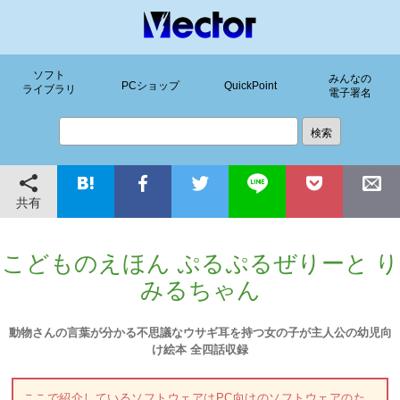
ソフト
みんなの
PCショップ
QuickPoint
ライブラリ
電子署名
共有
こどものえほん ぷるぷるぜりーと り
みるちゃん
動物さんの言葉が分かる不思議なウサギ耳を持つ女の子が主人公の幼児向
け絵本 全四話収録
ここで紹介しているソフトウェアはPC向けのソフトウェアのた