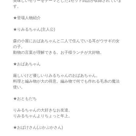
美味しいゼリーをテーマとした1セット四話が収録されていま
す。
★登場人物紹介
★りみるちゃん(主人公)
森の小屋におばあちゃんと二人で住んでいる耳がウサギの女
の子。
動物の言葉が理解できる。お子様ランチが大好物。
★おばあちゃん
厳しいけど優しいりみるちゃんのおばあちゃん。
料理と編み物が大の得意。編み物で何でも作れる毛糸の魔法
使い。
★おともだち
りみるちゃんの大好きなお友達。
りみるちゃんよりちょっと年上。
★おばけさん(ぷかぷかさん)