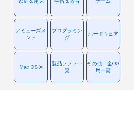
家庭＆趣味
学習＆教育
ゲーム
アミューズメ
プログラミン
ハードウェア
ント
グ
製品ソフト一
その他、全OS
Mac OS X
覧
用一覧