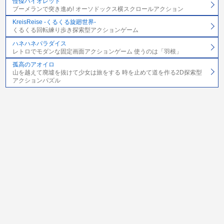
怪傑バイオレット
ブーメランで突き進め! オーソドックス横スクロールアクション
KreisReise -くるくる旋廻世界-
くるくる回転練り歩き探索型アクションゲーム
ハネハネパラダイス
レトロでモダンな固定画面アクションゲーム 使うのは「羽根」
孤高のアオイロ
山を越えて廃墟を抜けて少女は旅をする 時を止めて道を作る2D探索型
アクションパズル