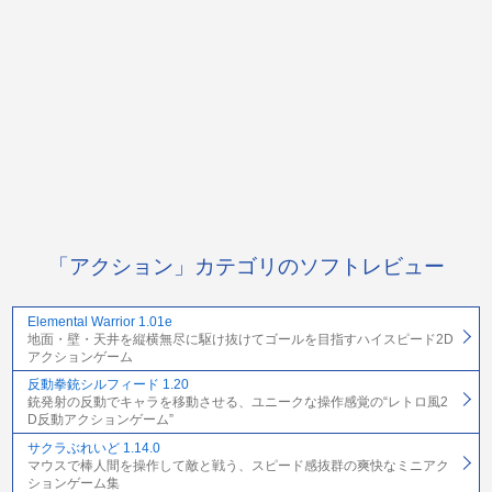
「アクション」カテゴリのソフトレビュー
Elemental Warrior 1.01e
地面・壁・天井を縦横無尽に駆け抜けてゴールを目指すハイスピード2D
アクションゲーム
反動拳銃シルフィード 1.20
銃発射の反動でキャラを移動させる、ユニークな操作感覚の“レトロ風2
D反動アクションゲーム”
サクラぶれいど 1.14.0
マウスで棒人間を操作して敵と戦う、スピード感抜群の爽快なミニアク
ションゲーム集