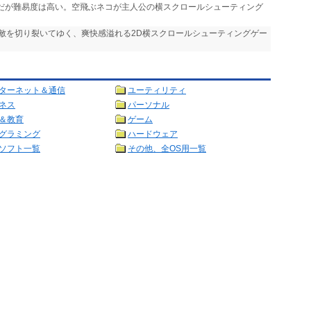
気だが難易度は高い。空飛ぶネコが主人公の横スクロールシューティング
で敵を切り裂いてゆく、爽快感溢れる2D横スクロールシューティングゲー
ターネット＆通信
ユーティリティ
ネス
パーソナル
＆教育
ゲーム
グラミング
ハードウェア
ソフト一覧
その他、全OS用一覧