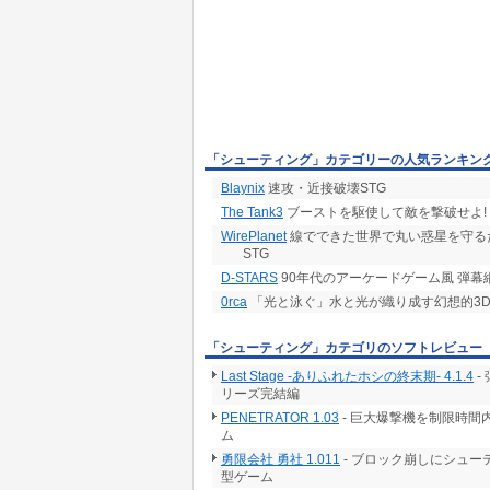
「シューティング」カテゴリーの人気ランキン
Blaynix
速攻・近接破壊STG
The Tank3
ブーストを駆使して敵を撃破せよ!
WirePlanet
線でできた世界で丸い惑星を守る
STG
D-STARS
90年代のアーケードゲーム風 弾幕
0rca
「光と泳ぐ」水と光が織り成す幻想的3
「シューティング」カテゴリのソフトレビュー
Last Stage -ありふれたホシの終末期- 4.1.4
-
リーズ完結編
PENETRATOR 1.03
- 巨大爆撃機を制限時
ム
勇限会社 勇社 1.011
- ブロック崩しにシュ
型ゲーム