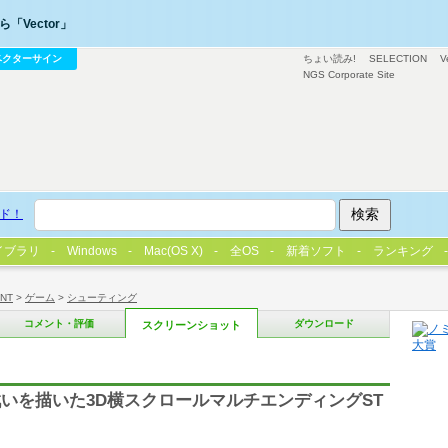
「Vector」
ベクターサイン
ちょい読み!
SELECTION
V
NGS Corporate Site
ド！
イブラリ
Windows
Mac(OS X)
全OS
新着ソフト
ランキング
/NT
>
ゲーム
>
シューティング
コメント・評価
ダウンロード
スクリーンショット
いを描いた3D横スクロールマルチエンディングST