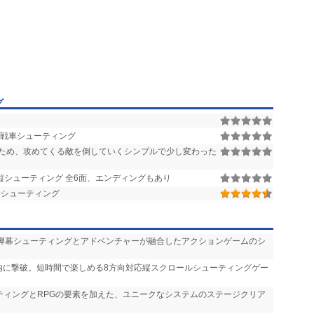
グ
 戦車シューティング
ため、攻めてくる敵を倒していくシンプルで少し変わった
縦シューティング 全6面、エンディングもあり
Dシューティング
 弾幕シューティングとアドベンチャーが融合したアクションゲームのシ
間内に撃破。短時間で楽しめる8方向対応縦スクロールシューティングゲー
ーティングとRPGの要素を加えた、ユニークなシステムのステージクリア