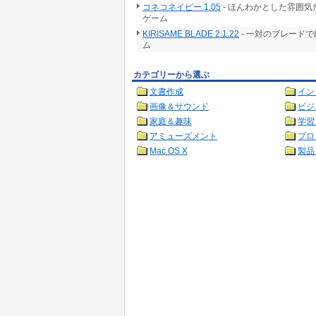
コネコネイビー 1.05
- ほんわかとした雰囲
ゲーム
KIRISAME BLADE 2 1.22
- 一対のブレード
ム
カテゴリーから選ぶ
文書作成
イン
画像＆サウンド
ビジ
家庭＆趣味
学習
アミューズメント
プロ
Mac OS X
製品