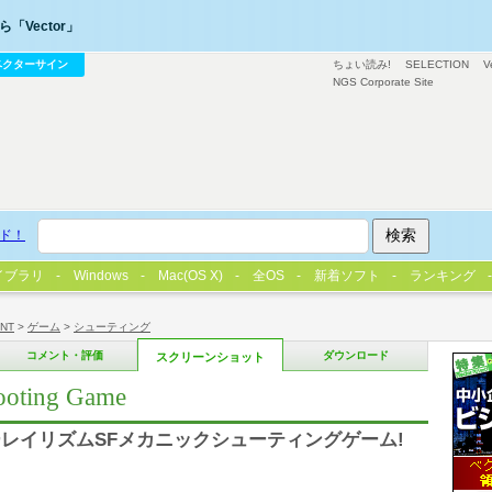
「Vector」
ベクターサイン
ちょい読み!
SELECTION
V
NGS Corporate Site
ド！
イブラリ
Windows
Mac(OS X)
全OS
新着ソフト
ランキング
/NT
>
ゲーム
>
シューティング
コメント・評価
ダウンロード
スクリーンショット
oting Game
レイリズムSFメカニックシューティングゲーム!