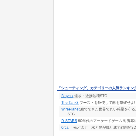
「シューティング」カテゴリーの人気ランキン
Blaynix
速攻・近接破壊STG
The Tank3
ブーストを駆使して敵を撃破せよ!
WirePlanet
線でできた世界で丸い惑星を守る
STG
D-STARS
90年代のアーケードゲーム風 弾幕
0rca
「光と泳ぐ」水と光が織り成す幻想的3