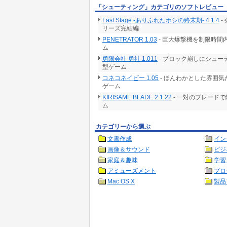
「シューティング」カテゴリのソフトレビュー
Last Stage -ありふれたホシの終末期- 4.1.4
-
リーズ完結編
PENETRATOR 1.03
- 巨大爆撃機を制限時
ム
勇限会社 勇社 1.011
- ブロック崩しにシュ
型ゲーム
コネコネイビー 1.05
- ほんわかとした雰囲
ゲーム
KIRISAME BLADE 2 1.22
- 一対のブレード
ム
カテゴリーから選ぶ
文書作成
イン
画像＆サウンド
ビジ
家庭＆趣味
学習
アミューズメント
プロ
Mac OS X
製品