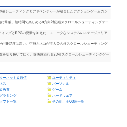
 弾幕シューティングとアドベンチャーが融合したアクションゲームのシ
間内に撃破。短時間で楽しめる8方向対応縦スクロールシューティングゲー
ーティングとRPGの要素を加えた、ユニークなシステムのステージクリア
気だが難易度は高い。空飛ぶネコが主人公の横スクロールシューティング
で敵を切り裂いてゆく、爽快感溢れる2D横スクロールシューティングゲー
ターネット＆通信
ユーティリティ
ネス
パーソナル
＆教育
ゲーム
グラミング
ハードウェア
ソフト一覧
その他、全OS用一覧