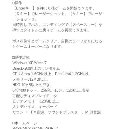
□操作
【Enterキー】を押した後ゲームを開始できます。
【Ｃキー】でレーザーショット、【Ｖキー】でレーザ
ーショット２。
同時押しでボム。エンディングで【スペースキー】を
押すとタイトルに戻りゲームを再開できます。
ボスを倒すとゲームクリア。自機のライフが０になる
とゲームオーバーになります。
□動作環境
Windows XP/Vista/7
DirectX9.0以上のランタイム
CPU Atom 1.6GHz以上、Pentium4 1.2GHz以
メモリー512MB以上、
HDD 10MB以上の空き、
640*480ドット、256色、16bit、32bit以上表示
可能なディスプレイモニタ
ビデオメモリー 128MB以上
入力デバイス、キーボード
サウンド FM音源、サウンドブラスター、MIDI音源
□ホームページ
RAYHAWK GAME WORLD