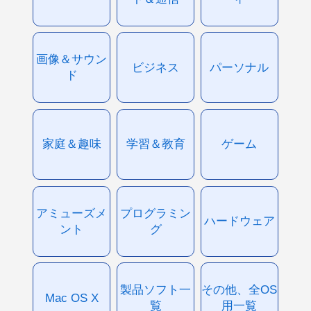
画像＆サウン
ビジネス
パーソナル
ド
家庭＆趣味
学習＆教育
ゲーム
アミューズメ
プログラミン
ハードウェア
ント
グ
製品ソフト一
その他、全OS
Mac OS X
覧
用一覧