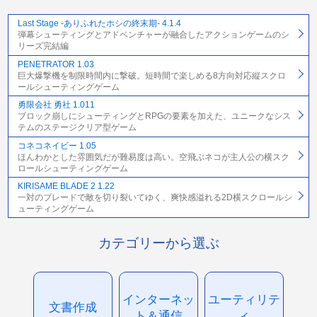
Last Stage -ありふれたホシの終末期- 4.1.4
弾幕シューティングとアドベンチャーが融合したアクションゲームのシ
リーズ完結編
PENETRATOR 1.03
巨大爆撃機を制限時間内に撃破。短時間で楽しめる8方向対応縦スクロ
ールシューティングゲーム
勇限会社 勇社 1.011
ブロック崩しにシューティングとRPGの要素を加えた、ユニークなシス
テムのステージクリア型ゲーム
コネコネイビー 1.05
ほんわかとした雰囲気だが難易度は高い。空飛ぶネコが主人公の横スク
ロールシューティングゲーム
KIRISAME BLADE 2 1.22
一対のブレードで敵を切り裂いてゆく、爽快感溢れる2D横スクロールシ
ューティングゲーム
カテゴリーから選ぶ
インターネッ
ユーティリテ
文書作成
ト＆通信
ィ