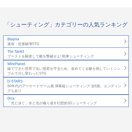
「シューティング」カテゴリーの人気ランキング
Blaynix
速攻・近接破壊STG
The Tank3
ブーストを駆使して敵を撃破せよ! 戦車シューティング
WirePlanet
線でできた世界で丸い惑星を守るため、攻めてくる敵を倒していくシン
プルで少し変わったSTG
D-STARS
90年代のアーケードゲーム風 弾幕縦シューティング 全6面、エンディン
グもあり
0rca
「光と泳ぐ」水と光が織り成す幻想的3Dシューティング