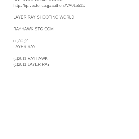
http://hp.vector.co.jp/authors/VA015513/
LAYER RAY SHOOTING WORLD
RAYHAWK STG COM
□ブログ
LAYER RAY
(c)2011 RAYHAWK
(c)2011 LAYER RAY