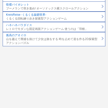
怪傑バイオレット
ブーメランで突き進め! オーソドックス横スクロールアクション
KreisReise -くるくる旋廻世界-
くるくる回転練り歩き探索型アクションゲーム
ハネハネパラダイス
レトロでモダンな固定画面アクションゲーム 使うのは「羽根」
孤高のアオイロ
山を越えて廃墟を抜けて少女は旅をする 時を止めて道を作る2D探索型
アクションパズル