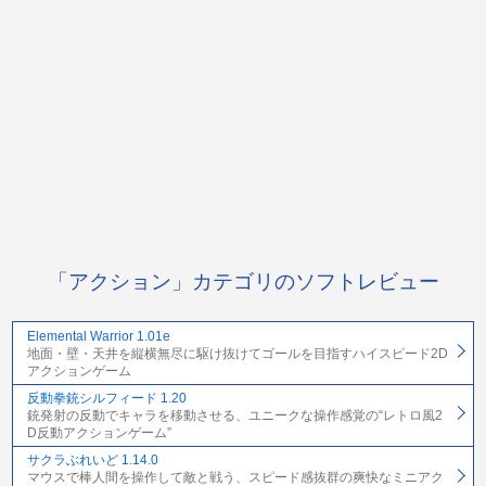
「アクション」カテゴリのソフトレビュー
Elemental Warrior 1.01e
地面・壁・天井を縦横無尽に駆け抜けてゴールを目指すハイスピード2D
アクションゲーム
反動拳銃シルフィード 1.20
銃発射の反動でキャラを移動させる、ユニークな操作感覚の“レトロ風2
D反動アクションゲーム”
サクラぶれいど 1.14.0
マウスで棒人間を操作して敵と戦う、スピード感抜群の爽快なミニアク