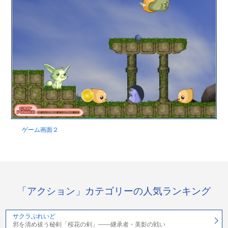
ゲーム画面２
「アクション」カテゴリーの人気ランキング
サクラぶれいど
邪を清め祓う秘剣「桜花の剣」――継承者・美影の戦い