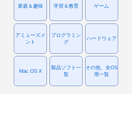
家庭＆趣味
学習＆教育
ゲーム
アミューズメ
プログラミン
ハードウェア
ント
グ
製品ソフト一
その他、全OS
Mac OS X
覧
用一覧