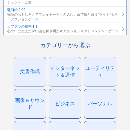
ションゲーム集
鼈口飴 2.02
物語のおもしろさでプレイヤーを引き込む。傘で敵と戦う“ライト”ホラ
ーアクションゲーム
カプグラの審判 1.1
心の中に抱えた深い謎を解き明かすアクション＆アドベンチャーゲーム
カテゴリーから選ぶ
インターネッ
ユーティリテ
文書作成
ト＆通信
ィ
画像＆サウン
ビジネス
パーソナル
ド