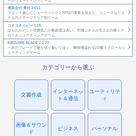
ールシューティングゲーム
勇限会社 勇社 1.011
ブロック崩しにシューティングとRPGの要素を加えた、ユニークなシス
テムのステージクリア型ゲーム
コネコネイビー 1.05
ほんわかとした雰囲気だが難易度は高い。空飛ぶネコが主人公の横スク
ロールシューティングゲーム
KIRISAME BLADE 2 1.22
一対のブレードで敵を切り裂いてゆく、爽快感溢れる2D横スクロールシ
ューティングゲーム
カテゴリーから選ぶ
インターネッ
ユーティリテ
文書作成
ト＆通信
ィ
画像＆サウン
ビジネス
パーソナル
ド