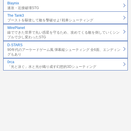
Blaynix
速攻・近接破壊STG
The Tank3
ブーストを駆使して敵を撃破せよ! 戦車シューティング
WirePlanet
線でできた世界で丸い惑星を守るため、攻めてくる敵を倒していくシン
プルで少し変わったSTG
D-STARS
90年代のアーケードゲーム風 弾幕縦シューティング 全6面、エンディン
グもあり
0rca
「光と泳ぐ」水と光が織り成す幻想的3Dシューティング