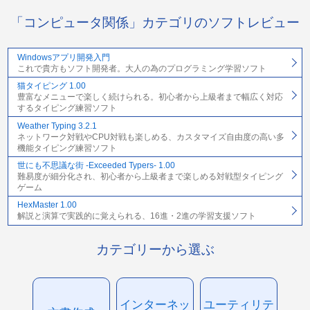
「コンピュータ関係」カテゴリのソフトレビュー
Windowsアプリ開発入門
これで貴方もソフト開発者。大人の為のプログラミング学習ソフト
猫タイピング 1.00
豊富なメニューで楽しく続けられる。初心者から上級者まで幅広く対応
するタイピング練習ソフト
Weather Typing 3.2.1
ネットワーク対戦やCPU対戦も楽しめる、カスタマイズ自由度の高い多
機能タイピング練習ソフト
世にも不思議な街 -Exceeded Typers- 1.00
難易度が細分化され、初心者から上級者まで楽しめる対戦型タイピング
ゲーム
HexMaster 1.00
解説と演算で実践的に覚えられる、16進・2進の学習支援ソフト
カテゴリーから選ぶ
インターネッ
ユーティリテ