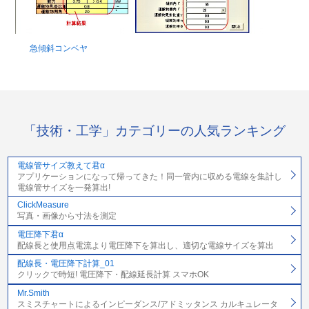
急傾斜コンベヤ
「技術・工学」カテゴリーの人気ランキング
電線管サイズ教えて君α
アプリケーションになって帰ってきた！同一管内に収める電線を集計し
電線管サイズを一発算出!
ClickMeasure
写真・画像から寸法を測定
電圧降下君α
配線長と使用点電流より電圧降下を算出し、適切な電線サイズを算出
配線長・電圧降下計算_01
クリックで時短! 電圧降下・配線延長計算 スマホOK
Mr.Smith
スミスチャートによるインピーダンス/アドミッタンス カルキュレータ