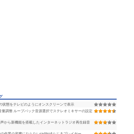
グ
の状態をテレビのようにオンスクリーンで表示
音量調整 ループバック音源選択でステレオミキサーの設定
声から新機能を搭載したインターネットラジオ再生録音
作業の邪魔にならないradiko&らじるプレイヤー