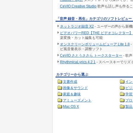
CeVIO Creative Studio
歌声も話し声も作るこ
「音声 録音・再生」カテゴリのソフトレビュー
ネットラジオ録音 X2
- ユーザーの声から新
ビデオパワーRED【THE ビデオコレクター】
楽変換・カット編集も可能
オンスクリーンボリュームビューア Lite 1.8
ビ風音量表示・調整ソフト
CeVIO さとうささら トークスターター
- 歌
RhythmicaLyrics 4.2.1
- スペースキーでリ
カテゴリーから選ぶ
文書作成
イン
画像＆サウンド
ビジ
家庭＆趣味
学習
アミューズメント
プロ
Mac OS X
製品