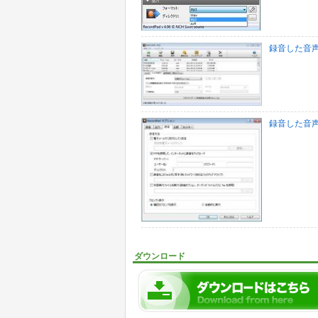
録音した音
録音した音声
ダウンロード