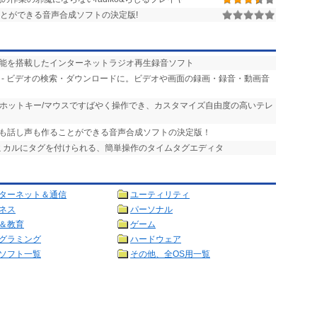
とができる音声合成ソフトの決定版!
機能を搭載したインターネットラジオ再生録音ソフト
- ビデオの検索・ダウンロードに。ビデオや画面の録画・録音・動画音
- ホットキー/マウスですばやく操作でき、カスタマイズ自由度の高いテレ
声も話し声も作ることができる音声合成ソフトの決定版！
ズミカルにタグを付けられる、簡単操作のタイムタグエディタ
ターネット＆通信
ユーティリティ
ネス
パーソナル
＆教育
ゲーム
グラミング
ハードウェア
ソフト一覧
その他、全OS用一覧