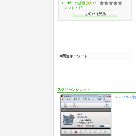
ユーザーの評価(
0
人)：
コメント：
1
件
■関連キーワード
スクリーンショット
シンプルで