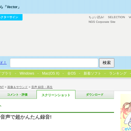
「Vector」
ベクターサイン
ちょい読み!
SELECTION
V
NGS Corporate Site
ド！
イブラリ
Windows
Mac(OS X)
全OS
新着ソフト
ランキング
/NT
>
画像＆サウンド
>
音声 録音・再生
コメント・評価
ダウンロード
スクリーンショット
ト
音声で超かんたん録音!