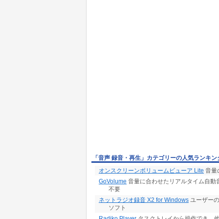
「音声 録音・再生」カテゴリーの人気ランキン
オンスクリーンボリュームビューア Lite
音量
GoVolume
音量に合わせたリアルタイム自動
不要
ネットラジオ録音 X2 for Windows
ユーザーの
ソフト
Radiko Player
タスクトレイから操作でき、他の